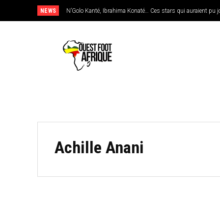
NEWS
N’Golo Kanté, Ibrahima Konaté… Ces stars qui auraient pu jo
Achille Anani