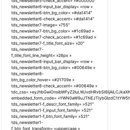
tds_newsletter5-check_accent= »#000000″
tds_newsletter6-input_bar_display= »row »
tds_newsletter6-btn_bg_color= »#da1414″
tds_newsletter6-check_accent= »#da1414″
tds_newsletter7-image= »755″
tds_newsletter7-btn_bg_color= »#1c69ad »
tds_newsletter7-check_accent= »#1c69ad »
tds_newsletter7-f_title_font_size= »20″
tds_newsletter7-
f_title_font_line_height= »28px »
tds_newsletter8-input_bar_display= »row »
tds_newsletter8-btn_bg_color= »#00649e »
tds_newsletter8-
btn_bg_color_hover= »#21709e »
tds_newsletter8-check_accent= »#00649e »
tdc_css= »eyJhbGwiOnsibWFyZ2luLWJvdHRvbSI6IjAiLCJkaXN
embedded_form_code= »YWN0aW9uJTNEJTIybGlzdC1tYW5hZ
tds_newsletter1-f_descr_font_family= »521″
tds_newsletter1-f_input_font_family= »521″
tds_newsletter1-f_btn_font_family= »521″
tds_newsletter1-
f_btn_font_transform= »uppercase »