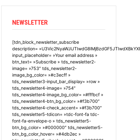
NEWSLETTER
[tdn_block_newsletter_subscribe
description= »U3Vic2NyaWJlJTIwdG8lMjBzdGF5JTIwdXBkYX
input_placeholder= »Your email address »
btn_text= »Subscribe » tds_newsletter2-
image= »753″ tds_newsletter2-
image_bg_color= »#c3ecff »
tds_newsletter3-input_bar_display= »row »
tds_newsletter4-image= »754″
tds_newsletter4-image_bg_color= »#fffbcf »
tds_newsletter4-btn_bg_color= »#f3b700″
tds_newsletter4-check_accent= »#f3b700″
tds_newsletter5-tdicon= »tdc-font-fa tdc-
font-fa-envelope-o » tds_newsletter5-
btn_bg_color= »#000000″ tds_newsletter5-
btn_bg_color_hover= »#4db2ec »