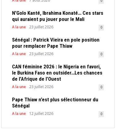
A la une
7 août 2026
0
N’Golo Kanté, Ibrahima Konaté… Ces stars
qui auraient pu jouer pour le Mali
A la une
23 juillet 2026
0
Sénégal : Patrick Vieira en pole position
pour remplacer Pape Thiaw
A la une
23 juillet 2026
0
CAN féminine 2026 : le Nigeria en favori,
le Burkina Faso en outsider…Les chances
de l’Afrique de l’Ouest
A la une
23 juillet 2026
0
Pape Thiaw n’est plus sélectionneur du
Sénégal
A la une
12 juillet 2026
0