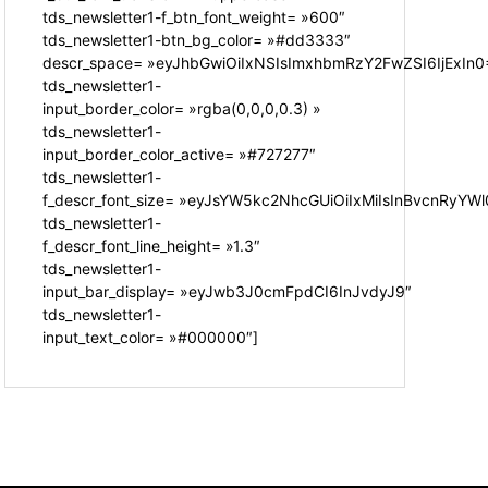
tds_newsletter1-f_btn_font_weight= »600″
tds_newsletter1-btn_bg_color= »#dd3333″
descr_space= »eyJhbGwiOiIxNSIsImxhbmRzY2FwZSI6IjExIn0
tds_newsletter1-
input_border_color= »rgba(0,0,0,0.3) »
tds_newsletter1-
input_border_color_active= »#727277″
tds_newsletter1-
f_descr_font_size= »eyJsYW5kc2NhcGUiOiIxMiIsInBvcnRyYWl0
tds_newsletter1-
f_descr_font_line_height= »1.3″
tds_newsletter1-
input_bar_display= »eyJwb3J0cmFpdCI6InJvdyJ9″
tds_newsletter1-
input_text_color= »#000000″]