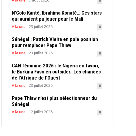
A la une
7 août 2026
0
N’Golo Kanté, Ibrahima Konaté… Ces stars
qui auraient pu jouer pour le Mali
A la une
23 juillet 2026
0
Sénégal : Patrick Vieira en pole position
pour remplacer Pape Thiaw
A la une
23 juillet 2026
0
CAN féminine 2026 : le Nigeria en favori,
le Burkina Faso en outsider…Les chances
de l’Afrique de l’Ouest
A la une
23 juillet 2026
0
Pape Thiaw n’est plus sélectionneur du
Sénégal
A la une
12 juillet 2026
0