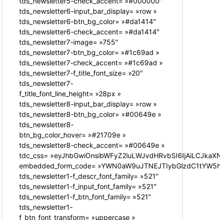
tds_newsletter5-check_accent= »#000000″
tds_newsletter6-input_bar_display= »row »
tds_newsletter6-btn_bg_color= »#da1414″
tds_newsletter6-check_accent= »#da1414″
tds_newsletter7-image= »755″
tds_newsletter7-btn_bg_color= »#1c69ad »
tds_newsletter7-check_accent= »#1c69ad »
tds_newsletter7-f_title_font_size= »20″
tds_newsletter7-
f_title_font_line_height= »28px »
tds_newsletter8-input_bar_display= »row »
tds_newsletter8-btn_bg_color= »#00649e »
tds_newsletter8-
btn_bg_color_hover= »#21709e »
tds_newsletter8-check_accent= »#00649e »
tdc_css= »eyJhbGwiOnsibWFyZ2luLWJvdHRvbSI6IjAiLCJkaXN
embedded_form_code= »YWN0aW9uJTNEJTIybGlzdC1tYW5hZ
tds_newsletter1-f_descr_font_family= »521″
tds_newsletter1-f_input_font_family= »521″
tds_newsletter1-f_btn_font_family= »521″
tds_newsletter1-
f_btn_font_transform= »uppercase »