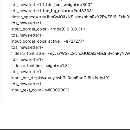
tds_newsletter1-f_btn_font_weight= »600″
tds_newsletter1-btn_bg_color= »#dd3333″
descr_space= »eyJhbGwiOiIxNSIsImxhbmRzY2FwZSI6IjExIn0
tds_newsletter1-
input_border_color= »rgba(0,0,0,0.3) »
tds_newsletter1-
input_border_color_active= »#727277″
tds_newsletter1-
f_descr_font_size= »eyJsYW5kc2NhcGUiOiIxMiIsInBvcnRyYWl0
tds_newsletter1-
f_descr_font_line_height= »1.3″
tds_newsletter1-
input_bar_display= »eyJwb3J0cmFpdCI6InJvdyJ9″
tds_newsletter1-
input_text_color= »#000000″]