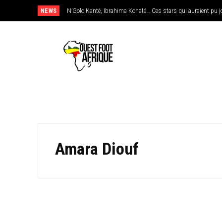
NEWS
N’Golo Kanté, Ibrahima Konaté… Ces stars qui auraient pu jo
Amara Diouf