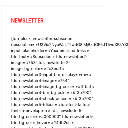
NEWSLETTER
[tdn_block_newsletter_subscribe
description= »U3Vic2NyaWJlJTIwdG8lMjBzdGF5JTIwdXBkYX
input_placeholder= »Your email address »
btn_text= »Subscribe » tds_newsletter2-
image= »753″ tds_newsletter2-
image_bg_color= »#c3ecff »
tds_newsletter3-input_bar_display= »row »
tds_newsletter4-image= »754″
tds_newsletter4-image_bg_color= »#fffbcf »
tds_newsletter4-btn_bg_color= »#f3b700″
tds_newsletter4-check_accent= »#f3b700″
tds_newsletter5-tdicon= »tdc-font-fa tdc-
font-fa-envelope-o » tds_newsletter5-
btn_bg_color= »#000000″ tds_newsletter5-
btn_bg_color_hover= »#4db2ec »