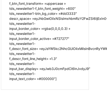
f_btn_font_transform= »uppercase »
tds_newsletter1-f_btn_font_weight= »600″
tds_newsletter1-btn_bg_color= »#dd3333″
descr_space= »eyJhbGwiOiIxNSIsImxhbmRzY2FwZSI6IjExIn0
tds_newsletter1-
input_border_color= »rgba(0,0,0,0.3) »
tds_newsletter1-
input_border_color_active= »#727277″
tds_newsletter1-
f_descr_font_size= »eyJsYW5kc2NhcGUiOiIxMiIsInBvcnRyYWl0
tds_newsletter1-
f_descr_font_line_height= »1.3″
tds_newsletter1-
input_bar_display= »eyJwb3J0cmFpdCI6InJvdyJ9″
tds_newsletter1-
input_text_color= »#000000″]