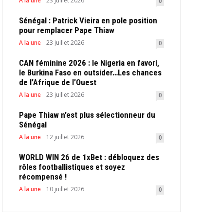
A la une
23 juillet 2026
0
Sénégal : Patrick Vieira en pole position
pour remplacer Pape Thiaw
A la une
23 juillet 2026
0
CAN féminine 2026 : le Nigeria en favori,
le Burkina Faso en outsider…Les chances
de l’Afrique de l’Ouest
A la une
23 juillet 2026
0
Pape Thiaw n’est plus sélectionneur du
Sénégal
A la une
12 juillet 2026
0
WORLD WIN 26 de 1xBet : débloquez des
rôles footballistiques et soyez
récompensé !
A la une
10 juillet 2026
0