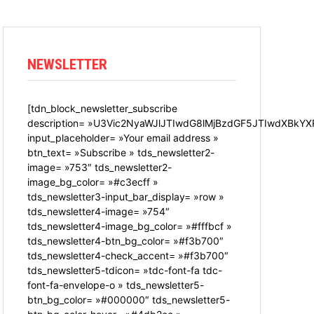
NEWSLETTER
[tdn_block_newsletter_subscribe
description= »U3Vic2NyaWJlJTIwdG8lMjBzdGF5JTIwdXBkYX
input_placeholder= »Your email address »
btn_text= »Subscribe » tds_newsletter2-
image= »753″ tds_newsletter2-
image_bg_color= »#c3ecff »
tds_newsletter3-input_bar_display= »row »
tds_newsletter4-image= »754″
tds_newsletter4-image_bg_color= »#fffbcf »
tds_newsletter4-btn_bg_color= »#f3b700″
tds_newsletter4-check_accent= »#f3b700″
tds_newsletter5-tdicon= »tdc-font-fa tdc-
font-fa-envelope-o » tds_newsletter5-
btn_bg_color= »#000000″ tds_newsletter5-