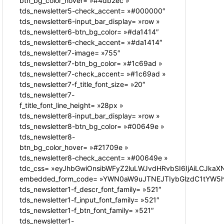
btn_bg_color_hover= »#4db2ec »
tds_newsletter5-check_accent= »#000000″
tds_newsletter6-input_bar_display= »row »
tds_newsletter6-btn_bg_color= »#da1414″
tds_newsletter6-check_accent= »#da1414″
tds_newsletter7-image= »755″
tds_newsletter7-btn_bg_color= »#1c69ad »
tds_newsletter7-check_accent= »#1c69ad »
tds_newsletter7-f_title_font_size= »20″
tds_newsletter7-
f_title_font_line_height= »28px »
tds_newsletter8-input_bar_display= »row »
tds_newsletter8-btn_bg_color= »#00649e »
tds_newsletter8-
btn_bg_color_hover= »#21709e »
tds_newsletter8-check_accent= »#00649e »
tdc_css= »eyJhbGwiOnsibWFyZ2luLWJvdHRvbSI6IjAiLCJkaXN
embedded_form_code= »YWN0aW9uJTNEJTIybGlzdC1tYW5hZ
tds_newsletter1-f_descr_font_family= »521″
tds_newsletter1-f_input_font_family= »521″
tds_newsletter1-f_btn_font_family= »521″
tds_newsletter1-