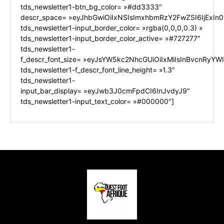
tds_newsletter1-btn_bg_color= »#dd3333″
descr_space= »eyJhbGwiOiIxNSIsImxhbmRzY2FwZSI6IjExIn0
tds_newsletter1-input_border_color= »rgba(0,0,0,0.3) »
tds_newsletter1-input_border_color_active= »#727277″
tds_newsletter1-
f_descr_font_size= »eyJsYW5kc2NhcGUiOiIxMiIsInBvcnRyYWl0
tds_newsletter1-f_descr_font_line_height= »1.3″
tds_newsletter1-
input_bar_display= »eyJwb3J0cmFpdCI6InJvdyJ9″
tds_newsletter1-input_text_color= »#000000″]