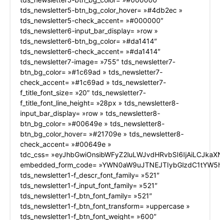
tds_newsletter5-btn_bg_color_hover= »#4db2ec »
tds_newsletter5-check_accent= »#000000″
tds_newsletter6-input_bar_display= »row »
tds_newsletter6-btn_bg_color= »#da1414″
tds_newsletter6-check_accent= »#da1414″
tds_newsletter7-image= »755″ tds_newsletter7-
btn_bg_color= »#1c69ad » tds_newsletter7-
check_accent= »#1c69ad » tds_newsletter7-
f_title_font_size= »20″ tds_newsletter7-
f_title_font_line_height= »28px » tds_newsletter8-
input_bar_display= »row » tds_newsletter8-
btn_bg_color= »#00649e » tds_newsletter8-
btn_bg_color_hover= »#21709e » tds_newsletter8-
check_accent= »#00649e »
tdc_css= »eyJhbGwiOnsibWFyZ2luLWJvdHRvbSI6IjAiLCJkaXN
embedded_form_code= »YWN0aW9uJTNEJTIybGlzdC1tYW5h
tds_newsletter1-f_descr_font_family= »521″
tds_newsletter1-f_input_font_family= »521″
tds_newsletter1-f_btn_font_family= »521″
tds_newsletter1-f_btn_font_transform= »uppercase »
tds_newsletter1-f_btn_font_weight= »600″