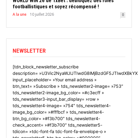
WORLD WIN 26 de 1xBet : débloquez des rôles
footballistiques et soyez récompensé !
A la une
10 juillet 2026
0
NEWSLETTER
[tdn_block_newsletter_subscribe
description= »U3Vic2NyaWJlJTIwdG8lMjBzdGF5JTIwdXBkYX
input_placeholder= »Your email address »
btn_text= »Subscribe » tds_newsletter2-image= »753″
tds_newsletter2-image_bg_color= »#c3ecff »
tds_newsletter3-input_bar_display= »row »
tds_newsletter4-image= »754″ tds_newsletter4-
image_bg_color= »#fffbcf » tds_newsletter4-
btn_bg_color= »#f3b700″ tds_newsletter4-
check_accent= »#f3b700″ tds_newsletter5-
tdicon= »tdc-font-fa tdc-font-fa-envelope-o »
tds_newsletter5-btn_bg_color= »#000000″