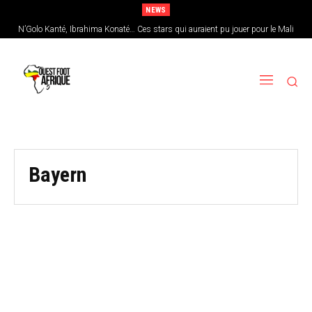
NEWS
N’Golo Kanté, Ibrahima Konaté… Ces stars qui auraient pu jouer pour le Mali
Bayern