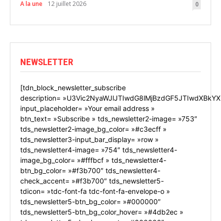
A la une
12 juillet 2026
0
NEWSLETTER
[tdn_block_newsletter_subscribe
description= »U3Vic2NyaWJlJTIwdG8lMjBzdGF5JTIwdXBkYX
input_placeholder= »Your email address »
btn_text= »Subscribe » tds_newsletter2-image= »753″
tds_newsletter2-image_bg_color= »#c3ecff »
tds_newsletter3-input_bar_display= »row »
tds_newsletter4-image= »754″ tds_newsletter4-
image_bg_color= »#fffbcf » tds_newsletter4-
btn_bg_color= »#f3b700″ tds_newsletter4-
check_accent= »#f3b700″ tds_newsletter5-
tdicon= »tdc-font-fa tdc-font-fa-envelope-o »
tds_newsletter5-btn_bg_color= »#000000″
tds_newsletter5-btn_bg_color_hover= »#4db2ec »