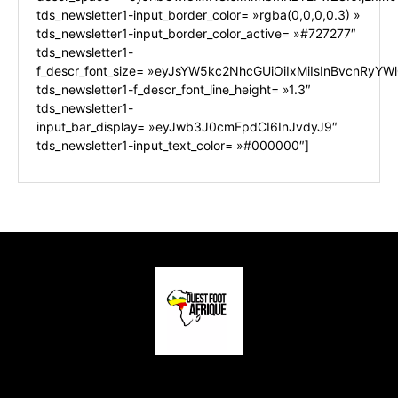
tds_newsletter1-input_border_color= »rgba(0,0,0,0.3) »
tds_newsletter1-input_border_color_active= »#727277″
tds_newsletter1-
f_descr_font_size= »eyJsYW5kc2NhcGUiOiIxMiIsInBvcnRyYWl0
tds_newsletter1-f_descr_font_line_height= »1.3″
tds_newsletter1-
input_bar_display= »eyJwb3J0cmFpdCI6InJvdyJ9″
tds_newsletter1-input_text_color= »#000000″]