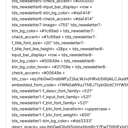
tds_newsletter5-check_accent= »#000000″
tds_newsletter6-input_bar_display= »row »
tds_newsletter6-btn_bg_color= »#da1414″
tds_newsletter6-check_accent= »#da1414″
tds_newsletter7-image= »755″ tds_newsletter7-
btn_bg_color= »#1c69ad » tds_newsletter7-
check_accent= »#1c69ad » tds_newsletter7-
f_title_font_size= »20″ tds_newsletter7-
f_title_font_line_height= »28px » tds_newsletter8-
input_bar_display= »row » tds_newsletter8-
btn_bg_color= »#00649e » tds_newsletter8-
btn_bg_color_hover= »#21709e » tds_newsletter8-
check_accent= »#00649e »
tdc_css= »eyJhbGwiOnsibWFyZ2luLWJvdHRvbSI6IjAiLCJkaXN
embedded_form_code= »YWN0aW9uJTNEJTIybGlzdC1tYW5h
tds_newsletter1-f_descr_font_family= »521″
tds_newsletter1-f_input_font_family= »521″
tds_newsletter1-f_btn_font_family= »521″
tds_newsletter1-f_btn_font_transform= »uppercase »
tds_newsletter1-f_btn_font_weight= »600″
tds_newsletter1-btn_bg_color= »#dd3333″
descr_space= »eyJhbGwiOiIxNSIsImxhbmRzY2FwZSI6IjExIn0