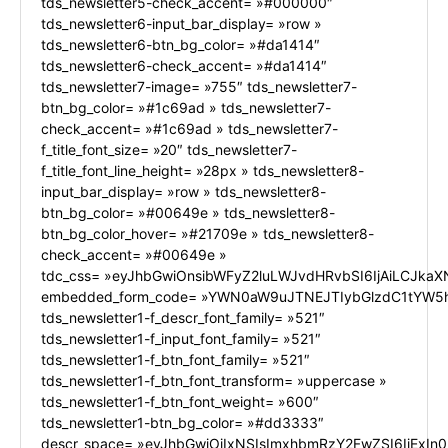
tds_newsletter5-check_accent= »#000000″
tds_newsletter6-input_bar_display= »row »
tds_newsletter6-btn_bg_color= »#da1414″
tds_newsletter6-check_accent= »#da1414″
tds_newsletter7-image= »755″ tds_newsletter7-
btn_bg_color= »#1c69ad » tds_newsletter7-
check_accent= »#1c69ad » tds_newsletter7-
f_title_font_size= »20″ tds_newsletter7-
f_title_font_line_height= »28px » tds_newsletter8-
input_bar_display= »row » tds_newsletter8-
btn_bg_color= »#00649e » tds_newsletter8-
btn_bg_color_hover= »#21709e » tds_newsletter8-
check_accent= »#00649e »
tdc_css= »eyJhbGwiOnsibWFyZ2luLWJvdHRvbSI6IjAiLCJkaXN
embedded_form_code= »YWN0aW9uJTNEJTIybGlzdC1tYW5h
tds_newsletter1-f_descr_font_family= »521″
tds_newsletter1-f_input_font_family= »521″
tds_newsletter1-f_btn_font_family= »521″
tds_newsletter1-f_btn_font_transform= »uppercase »
tds_newsletter1-f_btn_font_weight= »600″
tds_newsletter1-btn_bg_color= »#dd3333″
descr_space= »eyJhbGwiOiIxNSIsImxhbmRzY2FwZSI6IjExIn0