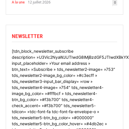
A la une
12 juillet 2026
0
NEWSLETTER
[tdn_block_newsletter_subscribe
description= »U3Vic2NyaWJlJTIwdG8lMjBzdGF5JTIwdXBkYX
input_placeholder= »Your email address »
btn_text= »Subscribe » tds_newsletter2-image= »753″
tds_newsletter2-image_bg_color= »#c3ecff »
tds_newsletter3-input_bar_display= »row »
tds_newsletter4-image= »754″ tds_newsletter4-
image_bg_color= »#fffbcf » tds_newsletter4-
btn_bg_color= »#f3b700″ tds_newsletter4-
check_accent= »#f3b700″ tds_newsletter5-
tdicon= »tdc-font-fa tdc-font-fa-envelope-o »
tds_newsletter5-btn_bg_color= »#000000″
tds_newsletter5-btn_bg_color_hover= »#4db2ec »