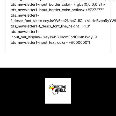
tds_newsletter1-input_border_color= »rgba(0,0,0,0.3) »
tds_newsletter1-input_border_color_active= »#727277″
tds_newsletter1-
f_descr_font_size= »eyJsYW5kc2NhcGUiOiIxMiIsInBvcnRyYWl0
tds_newsletter1-f_descr_font_line_height= »1.3″
tds_newsletter1-
input_bar_display= »eyJwb3J0cmFpdCI6InJvdyJ9″
tds_newsletter1-input_text_color= »#000000″]