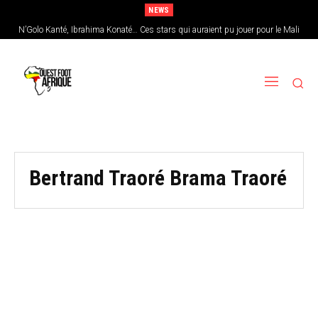
NEWS
N’Golo Kanté, Ibrahima Konaté… Ces stars qui auraient pu jouer pour le Mali
Bertrand Traoré Brama Traoré