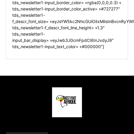
tds_newsletter1-input_border_color= »rgba(0,0,0,0.3) »
tds_newsletter1-input_border_color_active= »#727277″
tds_newsletter1-
f_descr_font_size= »eyJsYW5kc2NhcGUiOiIxMiIsInBvcnRyYWl0
tds_newsletter1-f_descr_font_line_height= »1.3″
tds_newsletter1-
input_bar_display= »eyJwb3J0cmFpdCI6InJvdyJ9″
tds_newsletter1-input_text_color= »#000000″]