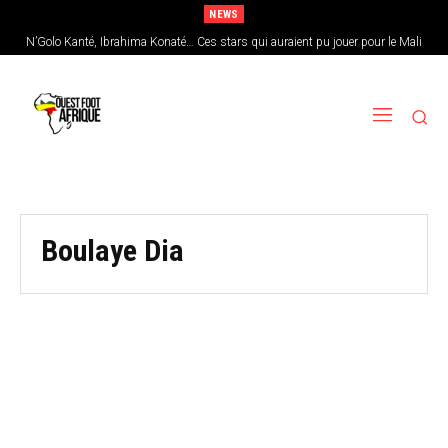
NEWS
N’Golo Kanté, Ibrahima Konaté… Ces stars qui auraient pu jouer pour le Mali
Boulaye Dia