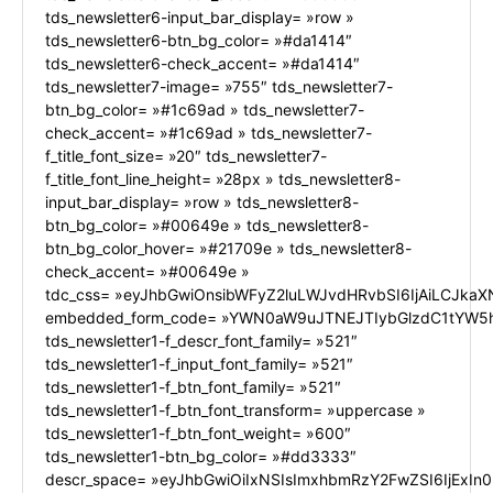
tds_newsletter6-input_bar_display= »row »
tds_newsletter6-btn_bg_color= »#da1414″
tds_newsletter6-check_accent= »#da1414″
tds_newsletter7-image= »755″ tds_newsletter7-
btn_bg_color= »#1c69ad » tds_newsletter7-
check_accent= »#1c69ad » tds_newsletter7-
f_title_font_size= »20″ tds_newsletter7-
f_title_font_line_height= »28px » tds_newsletter8-
input_bar_display= »row » tds_newsletter8-
btn_bg_color= »#00649e » tds_newsletter8-
btn_bg_color_hover= »#21709e » tds_newsletter8-
check_accent= »#00649e »
tdc_css= »eyJhbGwiOnsibWFyZ2luLWJvdHRvbSI6IjAiLCJkaXN
embedded_form_code= »YWN0aW9uJTNEJTIybGlzdC1tYW5h
tds_newsletter1-f_descr_font_family= »521″
tds_newsletter1-f_input_font_family= »521″
tds_newsletter1-f_btn_font_family= »521″
tds_newsletter1-f_btn_font_transform= »uppercase »
tds_newsletter1-f_btn_font_weight= »600″
tds_newsletter1-btn_bg_color= »#dd3333″
descr_space= »eyJhbGwiOiIxNSIsImxhbmRzY2FwZSI6IjExIn0