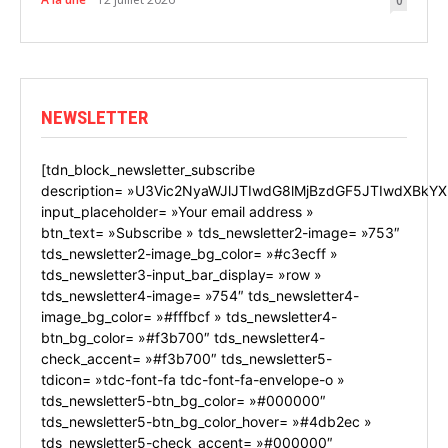
0
NEWSLETTER
[tdn_block_newsletter_subscribe
description= »U3Vic2NyaWJlJTIwdG8lMjBzdGF5JTIwdXBkYX
input_placeholder= »Your email address »
btn_text= »Subscribe » tds_newsletter2-image= »753″
tds_newsletter2-image_bg_color= »#c3ecff »
tds_newsletter3-input_bar_display= »row »
tds_newsletter4-image= »754″ tds_newsletter4-
image_bg_color= »#fffbcf » tds_newsletter4-
btn_bg_color= »#f3b700″ tds_newsletter4-
check_accent= »#f3b700″ tds_newsletter5-
tdicon= »tdc-font-fa tdc-font-fa-envelope-o »
tds_newsletter5-btn_bg_color= »#000000″
tds_newsletter5-btn_bg_color_hover= »#4db2ec »
tds_newsletter5-check_accent= »#000000″