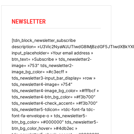
NEWSLETTER
[tdn_block_newsletter_subscribe
description= »U3Vic2NyaWJlJTIwdG8lMjBzdGF5JTIwdXBkYX
input_placeholder= »Your email address »
btn_text= »Subscribe » tds_newsletter2-
image= »753″ tds_newsletter2-
image_bg_color= »#c3ecff »
tds_newsletter3-input_bar_display= »row »
tds_newsletter4-image= »754″
tds_newsletter4-image_bg_color= »#fffbcf »
tds_newsletter4-btn_bg_color= »#f3b700″
tds_newsletter4-check_accent= »#f3b700″
tds_newsletter5-tdicon= »tdc-font-fa tdc-
font-fa-envelope-o » tds_newsletter5-
btn_bg_color= »#000000″ tds_newsletter5-
btn_bg_color_hover= »#4db2ec »