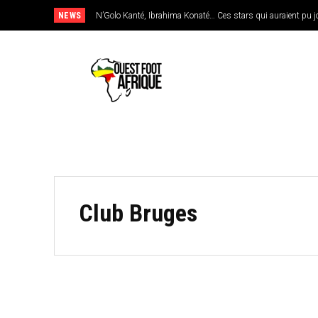
NEWS
N’Golo Kanté, Ibrahima Konaté… Ces stars qui auraient pu jo
Club Bruges