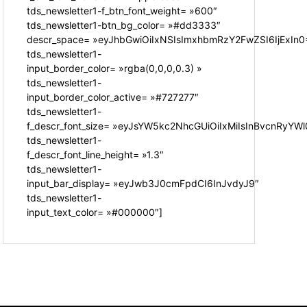
tds_newsletter1-f_btn_font_weight= »600″
tds_newsletter1-btn_bg_color= »#dd3333″
descr_space= »eyJhbGwiOiIxNSIsImxhbmRzY2FwZSI6IjExIn0
tds_newsletter1-
input_border_color= »rgba(0,0,0,0.3) »
tds_newsletter1-
input_border_color_active= »#727277″
tds_newsletter1-
f_descr_font_size= »eyJsYW5kc2NhcGUiOiIxMiIsInBvcnRyYWl0
tds_newsletter1-
f_descr_font_line_height= »1.3″
tds_newsletter1-
input_bar_display= »eyJwb3J0cmFpdCI6InJvdyJ9″
tds_newsletter1-
input_text_color= »#000000″]