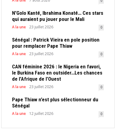
A la une
7 août 2026
0
N’Golo Kanté, Ibrahima Konaté… Ces stars
qui auraient pu jouer pour le Mali
A la une
23 juillet 2026
0
Sénégal : Patrick Vieira en pole position
pour remplacer Pape Thiaw
A la une
23 juillet 2026
0
CAN féminine 2026 : le Nigeria en favori,
le Burkina Faso en outsider…Les chances
de l’Afrique de l’Ouest
A la une
23 juillet 2026
0
Pape Thiaw n’est plus sélectionneur du
Sénégal
A la une
12 juillet 2026
0