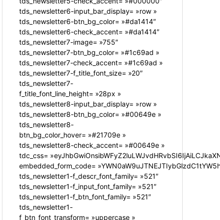
tds_newsletter5-check_accent= »#000000″
tds_newsletter6-input_bar_display= »row »
tds_newsletter6-btn_bg_color= »#da1414″
tds_newsletter6-check_accent= »#da1414″
tds_newsletter7-image= »755″
tds_newsletter7-btn_bg_color= »#1c69ad »
tds_newsletter7-check_accent= »#1c69ad »
tds_newsletter7-f_title_font_size= »20″
tds_newsletter7-
f_title_font_line_height= »28px »
tds_newsletter8-input_bar_display= »row »
tds_newsletter8-btn_bg_color= »#00649e »
tds_newsletter8-
btn_bg_color_hover= »#21709e »
tds_newsletter8-check_accent= »#00649e »
tdc_css= »eyJhbGwiOnsibWFyZ2luLWJvdHRvbSI6IjAiLCJkaXN
embedded_form_code= »YWN0aW9uJTNEJTIybGlzdC1tYW5hZ
tds_newsletter1-f_descr_font_family= »521″
tds_newsletter1-f_input_font_family= »521″
tds_newsletter1-f_btn_font_family= »521″
tds_newsletter1-
f_btn_font_transform= »uppercase »