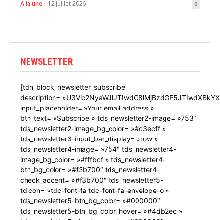
A la une
12 juillet 2026
0
NEWSLETTER
[tdn_block_newsletter_subscribe
description= »U3Vic2NyaWJlJTIwdG8lMjBzdGF5JTIwdXBkYX
input_placeholder= »Your email address »
btn_text= »Subscribe » tds_newsletter2-image= »753″
tds_newsletter2-image_bg_color= »#c3ecff »
tds_newsletter3-input_bar_display= »row »
tds_newsletter4-image= »754″ tds_newsletter4-
image_bg_color= »#fffbcf » tds_newsletter4-
btn_bg_color= »#f3b700″ tds_newsletter4-
check_accent= »#f3b700″ tds_newsletter5-
tdicon= »tdc-font-fa tdc-font-fa-envelope-o »
tds_newsletter5-btn_bg_color= »#000000″
tds_newsletter5-btn_bg_color_hover= »#4db2ec »