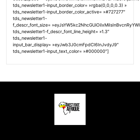
tds_newsletter1-input_border_color= »rgba(0,0,0,0.3) »
tds_newsletter1-input_border_color_active= »#727277″
tds_newsletter1-
f_descr_font_size= »eyJsYW5kc2NhcGUiOiIxMiIsInBvcnRyYWl0
tds_newsletter1-f_descr_font_line_height= »1.3″
tds_newsletter1-
input_bar_display= »eyJwb3J0cmFpdCI6InJvdyJ9″
tds_newsletter1-input_text_color= »#000000″]