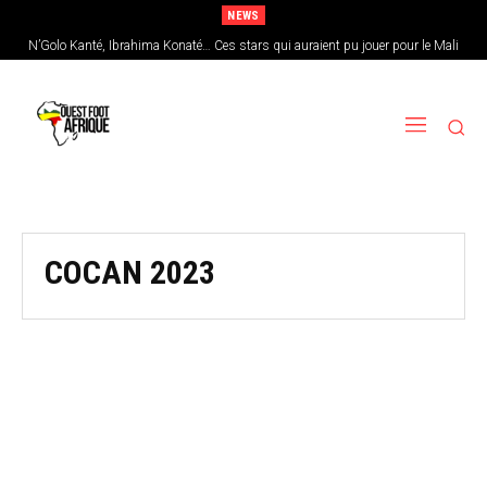
NEWS
N’Golo Kanté, Ibrahima Konaté… Ces stars qui auraient pu jouer pour le Mali
COCAN 2023