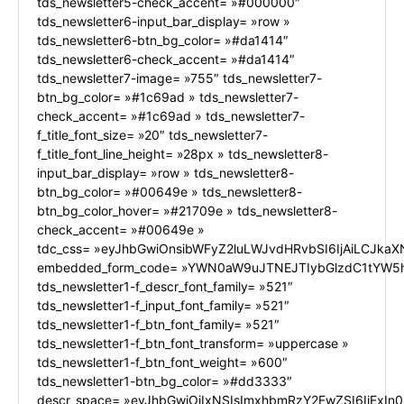
tds_newsletter5-check_accent= »#000000″
tds_newsletter6-input_bar_display= »row »
tds_newsletter6-btn_bg_color= »#da1414″
tds_newsletter6-check_accent= »#da1414″
tds_newsletter7-image= »755″ tds_newsletter7-
btn_bg_color= »#1c69ad » tds_newsletter7-
check_accent= »#1c69ad » tds_newsletter7-
f_title_font_size= »20″ tds_newsletter7-
f_title_font_line_height= »28px » tds_newsletter8-
input_bar_display= »row » tds_newsletter8-
btn_bg_color= »#00649e » tds_newsletter8-
btn_bg_color_hover= »#21709e » tds_newsletter8-
check_accent= »#00649e »
tdc_css= »eyJhbGwiOnsibWFyZ2luLWJvdHRvbSI6IjAiLCJkaXN
embedded_form_code= »YWN0aW9uJTNEJTIybGlzdC1tYW5h
tds_newsletter1-f_descr_font_family= »521″
tds_newsletter1-f_input_font_family= »521″
tds_newsletter1-f_btn_font_family= »521″
tds_newsletter1-f_btn_font_transform= »uppercase »
tds_newsletter1-f_btn_font_weight= »600″
tds_newsletter1-btn_bg_color= »#dd3333″
descr_space= »eyJhbGwiOiIxNSIsImxhbmRzY2FwZSI6IjExIn0