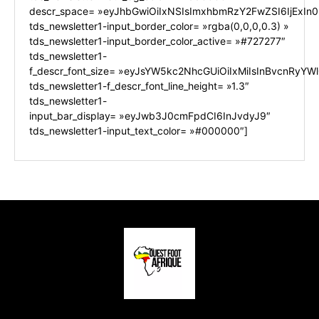
descr_space= »eyJhbGwiOiIxNSIsImxhbmRzY2FwZSI6IjExIn0
tds_newsletter1-input_border_color= »rgba(0,0,0,0.3) »
tds_newsletter1-input_border_color_active= »#727277″
tds_newsletter1-
f_descr_font_size= »eyJsYW5kc2NhcGUiOiIxMiIsInBvcnRyYWl0
tds_newsletter1-f_descr_font_line_height= »1.3″
tds_newsletter1-
input_bar_display= »eyJwb3J0cmFpdCI6InJvdyJ9″
tds_newsletter1-input_text_color= »#000000″]