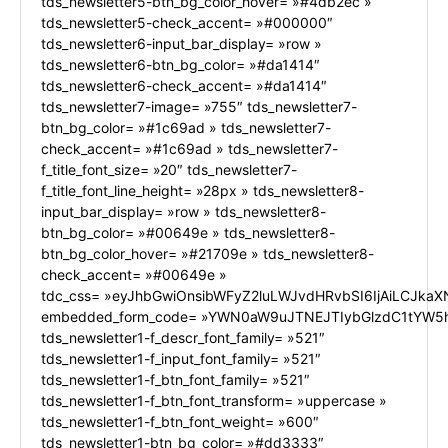
tds_newsletter5-btn_bg_color_hover= »#4db2ec »
tds_newsletter5-check_accent= »#000000″
tds_newsletter6-input_bar_display= »row »
tds_newsletter6-btn_bg_color= »#da1414″
tds_newsletter6-check_accent= »#da1414″
tds_newsletter7-image= »755″ tds_newsletter7-
btn_bg_color= »#1c69ad » tds_newsletter7-
check_accent= »#1c69ad » tds_newsletter7-
f_title_font_size= »20″ tds_newsletter7-
f_title_font_line_height= »28px » tds_newsletter8-
input_bar_display= »row » tds_newsletter8-
btn_bg_color= »#00649e » tds_newsletter8-
btn_bg_color_hover= »#21709e » tds_newsletter8-
check_accent= »#00649e »
tdc_css= »eyJhbGwiOnsibWFyZ2luLWJvdHRvbSI6IjAiLCJkaXN
embedded_form_code= »YWN0aW9uJTNEJTIybGlzdC1tYW5h
tds_newsletter1-f_descr_font_family= »521″
tds_newsletter1-f_input_font_family= »521″
tds_newsletter1-f_btn_font_family= »521″
tds_newsletter1-f_btn_font_transform= »uppercase »
tds_newsletter1-f_btn_font_weight= »600″
tds_newsletter1-btn_bg_color= »#dd3333″