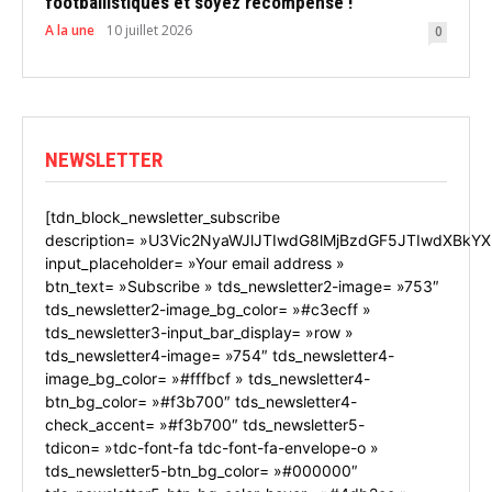
footballistiques et soyez récompensé !
A la une
10 juillet 2026
0
NEWSLETTER
[tdn_block_newsletter_subscribe
description= »U3Vic2NyaWJlJTIwdG8lMjBzdGF5JTIwdXBkYX
input_placeholder= »Your email address »
btn_text= »Subscribe » tds_newsletter2-image= »753″
tds_newsletter2-image_bg_color= »#c3ecff »
tds_newsletter3-input_bar_display= »row »
tds_newsletter4-image= »754″ tds_newsletter4-
image_bg_color= »#fffbcf » tds_newsletter4-
btn_bg_color= »#f3b700″ tds_newsletter4-
check_accent= »#f3b700″ tds_newsletter5-
tdicon= »tdc-font-fa tdc-font-fa-envelope-o »
tds_newsletter5-btn_bg_color= »#000000″