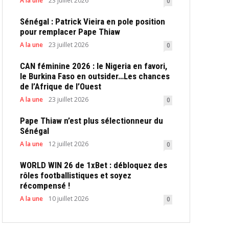
A la une
23 juillet 2026
0
Sénégal : Patrick Vieira en pole position
pour remplacer Pape Thiaw
A la une
23 juillet 2026
0
CAN féminine 2026 : le Nigeria en favori,
le Burkina Faso en outsider…Les chances
de l’Afrique de l’Ouest
A la une
23 juillet 2026
0
Pape Thiaw n’est plus sélectionneur du
Sénégal
A la une
12 juillet 2026
0
WORLD WIN 26 de 1xBet : débloquez des
rôles footballistiques et soyez
récompensé !
A la une
10 juillet 2026
0