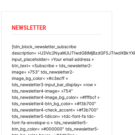
NEWSLETTER
[tdn_block_newsletter_subscribe
description= »U3Vic2NyaWJlJTIwdG8lMjBzdGF5JTIwdXBkYX
input_placeholder= »Your email address »
btn_text= »Subscribe » tds_newsletter2-
image= »753″ tds_newsletter2-
image_bg_color= »#c3ecff »
tds_newsletter3-input_bar_display= »row »
tds_newsletter4-image= »754″
tds_newsletter4-image_bg_color= »#fffbcf »
tds_newsletter4-btn_bg_color= »#f3b700″
tds_newsletter4-check_accent= »#f3b700″
tds_newsletter5-tdicon= »tdc-font-fa tdc-
font-fa-envelope-o » tds_newsletter5-
btn_bg_color= »#000000″ tds_newsletter5-