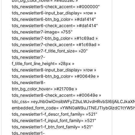
btn_bg_color_hover= »#4db2ec »
tds_newsletter5-check_accent= »#000000″
tds_newsletter6-input_bar_display= »row »
tds_newsletter6-btn_bg_color= »#da1414″
tds_newsletter6-check_accent= »#da1414″
tds_newsletter7-image= »755″
tds_newsletter7-btn_bg_color= »#1c69ad »
tds_newsletter7-check_accent= »#1c69ad »
tds_newsletter7-f_title_font_size= »20″
tds_newsletter7-
f_title_font_line_height= »28px »
tds_newsletter8-input_bar_display= »row »
tds_newsletter8-btn_bg_color= »#00649e »
tds_newsletter8-
btn_bg_color_hover= »#21709e »
tds_newsletter8-check_accent= »#00649e »
tdc_css= »eyJhbGwiOnsibWFyZ2luLWJvdHRvbSI6IjAiLCJkaXN
embedded_form_code= »YWN0aW9uJTNEJTIybGlzdC1tYW5hZ
tds_newsletter1-f_descr_font_family= »521″
tds_newsletter1-f_input_font_family= »521″
tds_newsletter1-f_btn_font_family= »521″
tds_newsletter1-