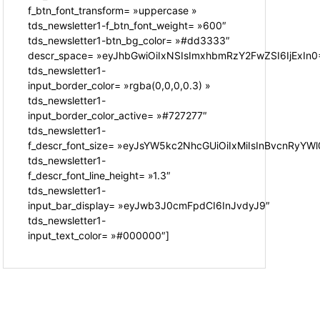
f_btn_font_transform= »uppercase »
tds_newsletter1-f_btn_font_weight= »600″
tds_newsletter1-btn_bg_color= »#dd3333″
descr_space= »eyJhbGwiOiIxNSIsImxhbmRzY2FwZSI6IjExIn0
tds_newsletter1-
input_border_color= »rgba(0,0,0,0.3) »
tds_newsletter1-
input_border_color_active= »#727277″
tds_newsletter1-
f_descr_font_size= »eyJsYW5kc2NhcGUiOiIxMiIsInBvcnRyYWl0
tds_newsletter1-
f_descr_font_line_height= »1.3″
tds_newsletter1-
input_bar_display= »eyJwb3J0cmFpdCI6InJvdyJ9″
tds_newsletter1-
input_text_color= »#000000″]