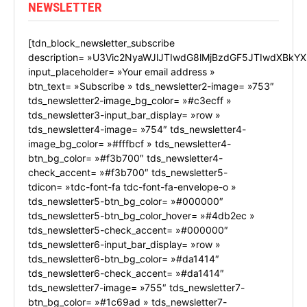
NEWSLETTER
[tdn_block_newsletter_subscribe
description= »U3Vic2NyaWJlJTIwdG8lMjBzdGF5JTIwdXBkYX
input_placeholder= »Your email address »
btn_text= »Subscribe » tds_newsletter2-image= »753″
tds_newsletter2-image_bg_color= »#c3ecff »
tds_newsletter3-input_bar_display= »row »
tds_newsletter4-image= »754″ tds_newsletter4-
image_bg_color= »#fffbcf » tds_newsletter4-
btn_bg_color= »#f3b700″ tds_newsletter4-
check_accent= »#f3b700″ tds_newsletter5-
tdicon= »tdc-font-fa tdc-font-fa-envelope-o »
tds_newsletter5-btn_bg_color= »#000000″
tds_newsletter5-btn_bg_color_hover= »#4db2ec »
tds_newsletter5-check_accent= »#000000″
tds_newsletter6-input_bar_display= »row »
tds_newsletter6-btn_bg_color= »#da1414″
tds_newsletter6-check_accent= »#da1414″
tds_newsletter7-image= »755″ tds_newsletter7-
btn_bg_color= »#1c69ad » tds_newsletter7-