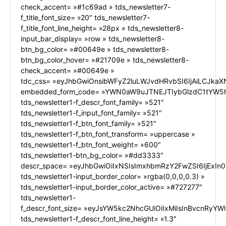
check_accent= »#1c69ad » tds_newsletter7-
f_title_font_size= »20″ tds_newsletter7-
f_title_font_line_height= »28px » tds_newsletter8-
input_bar_display= »row » tds_newsletter8-
btn_bg_color= »#00649e » tds_newsletter8-
btn_bg_color_hover= »#21709e » tds_newsletter8-
check_accent= »#00649e »
tdc_css= »eyJhbGwiOnsibWFyZ2luLWJvdHRvbSI6IjAiLCJkaXN
embedded_form_code= »YWN0aW9uJTNEJTIybGlzdC1tYW5h
tds_newsletter1-f_descr_font_family= »521″
tds_newsletter1-f_input_font_family= »521″
tds_newsletter1-f_btn_font_family= »521″
tds_newsletter1-f_btn_font_transform= »uppercase »
tds_newsletter1-f_btn_font_weight= »600″
tds_newsletter1-btn_bg_color= »#dd3333″
descr_space= »eyJhbGwiOiIxNSIsImxhbmRzY2FwZSI6IjExIn0
tds_newsletter1-input_border_color= »rgba(0,0,0,0.3) »
tds_newsletter1-input_border_color_active= »#727277″
tds_newsletter1-
f_descr_font_size= »eyJsYW5kc2NhcGUiOiIxMiIsInBvcnRyYWl0
tds_newsletter1-f_descr_font_line_height= »1.3″