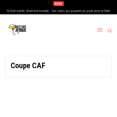
NEWS
N’Golo Kanté, Ibrahima Konaté… Ces stars qui auraient pu jouer pour le Mali
Coupe CAF