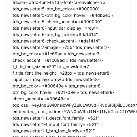
tdicon= »tdc-font-fa tdc-font-fa-envelope-o »
tds_newsletter5-btn_bg_color= »#000000″
tds_newsletter5-btn_bg_color_hover= »#4db2ec »
tds_newsletter5-check_accent= »#000000″
tds_newsletter6-input_bar_display= »row »
tds_newsletter6-btn_bg_color= »#da1414″
tds_newsletter6-check_accent= »#da1414″
tds_newsletter7-image= »755″ tds_newsletter7-
btn_bg_color= »#1c69ad » tds_newsletter7-
check_accent= »#1c69ad » tds_newsletter7-
f_title_font_size= »20″ tds_newsletter7-
f_title_font_line_height= »28px » tds_newsletter8-
input_bar_display= »row » tds_newsletter8-
btn_bg_color= »#00649e » tds_newsletter8-
btn_bg_color_hover= »#21709e » tds_newsletter8-
check_accent= »#00649e »
tdc_css= »eyJhbGwiOnsibWFyZ2luLWJvdHRvbSI6IjAiLCJkaXN
embedded_form_code= »YWN0aW9uJTNEJTIybGlzdC1tYW5h
tds_newsletter1-f_descr_font_family= »521″
tds_newsletter1-f_input_font_family= »521″
tds_newsletter1-f_btn_font_family= »521″