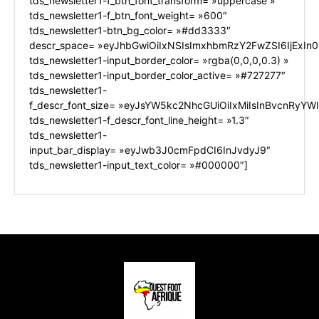
tds_newsletter1-f_btn_font_transform= »uppercase »
tds_newsletter1-f_btn_font_weight= »600″
tds_newsletter1-btn_bg_color= »#dd3333″
descr_space= »eyJhbGwiOiIxNSIsImxhbmRzY2FwZSI6IjExIn0
tds_newsletter1-input_border_color= »rgba(0,0,0,0.3) »
tds_newsletter1-input_border_color_active= »#727277″
tds_newsletter1-
f_descr_font_size= »eyJsYW5kc2NhcGUiOiIxMiIsInBvcnRyYWl0
tds_newsletter1-f_descr_font_line_height= »1.3″
tds_newsletter1-
input_bar_display= »eyJwb3J0cmFpdCI6InJvdyJ9″
tds_newsletter1-input_text_color= »#000000″]