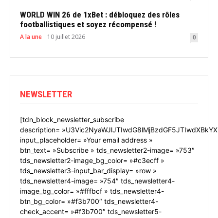
WORLD WIN 26 de 1xBet : débloquez des rôles
footballistiques et soyez récompensé !
A la une
10 juillet 2026
0
NEWSLETTER
[tdn_block_newsletter_subscribe
description= »U3Vic2NyaWJlJTIwdG8lMjBzdGF5JTIwdXBkYX
input_placeholder= »Your email address »
btn_text= »Subscribe » tds_newsletter2-image= »753″
tds_newsletter2-image_bg_color= »#c3ecff »
tds_newsletter3-input_bar_display= »row »
tds_newsletter4-image= »754″ tds_newsletter4-
image_bg_color= »#fffbcf » tds_newsletter4-
btn_bg_color= »#f3b700″ tds_newsletter4-
check_accent= »#f3b700″ tds_newsletter5-