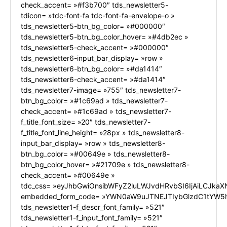
check_accent= »#f3b700″ tds_newsletter5-
tdicon= »tdc-font-fa tdc-font-fa-envelope-o »
tds_newsletter5-btn_bg_color= »#000000″
tds_newsletter5-btn_bg_color_hover= »#4db2ec »
tds_newsletter5-check_accent= »#000000″
tds_newsletter6-input_bar_display= »row »
tds_newsletter6-btn_bg_color= »#da1414″
tds_newsletter6-check_accent= »#da1414″
tds_newsletter7-image= »755″ tds_newsletter7-
btn_bg_color= »#1c69ad » tds_newsletter7-
check_accent= »#1c69ad » tds_newsletter7-
f_title_font_size= »20″ tds_newsletter7-
f_title_font_line_height= »28px » tds_newsletter8-
input_bar_display= »row » tds_newsletter8-
btn_bg_color= »#00649e » tds_newsletter8-
btn_bg_color_hover= »#21709e » tds_newsletter8-
check_accent= »#00649e »
tdc_css= »eyJhbGwiOnsibWFyZ2luLWJvdHRvbSI6IjAiLCJkaXN
embedded_form_code= »YWN0aW9uJTNEJTIybGlzdC1tYW5h
tds_newsletter1-f_descr_font_family= »521″
tds_newsletter1-f_input_font_family= »521″