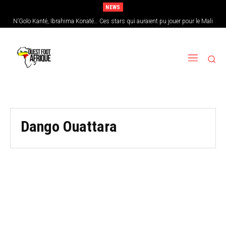
NEWS
N’Golo Kanté, Ibrahima Konaté… Ces stars qui auraient pu jouer pour le Mali
Dango Ouattara