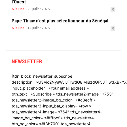
l’Ouest
A la une
23 juillet 2026
0
Pape Thiaw n’est plus sélectionneur du Sénégal
A la une
12 juillet 2026
0
NEWSLETTER
[tdn_block_newsletter_subscribe
description= »U3Vic2NyaWJlJTIwdG8lMjBzdGF5JTIwdXBkYX
input_placeholder= »Your email address »
btn_text= »Subscribe » tds_newsletter2-image= »753″
tds_newsletter2-image_bg_color= »#c3ecff »
tds_newsletter3-input_bar_display= »row »
tds_newsletter4-image= »754″ tds_newsletter4-
image_bg_color= »#fffbcf » tds_newsletter4-
btn_bg_color= »#f3b700″ tds_newsletter4-