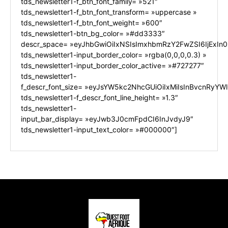
tds_newsletter1-f_btn_font_family= »521″
tds_newsletter1-f_btn_font_transform= »uppercase »
tds_newsletter1-f_btn_font_weight= »600″
tds_newsletter1-btn_bg_color= »#dd3333″
descr_space= »eyJhbGwiOiIxNSIsImxhbmRzY2FwZSI6IjExIn0
tds_newsletter1-input_border_color= »rgba(0,0,0,0.3) »
tds_newsletter1-input_border_color_active= »#727277″
tds_newsletter1-
f_descr_font_size= »eyJsYW5kc2NhcGUiOiIxMiIsInBvcnRyYWl0
tds_newsletter1-f_descr_font_line_height= »1.3″
tds_newsletter1-
input_bar_display= »eyJwb3J0cmFpdCI6InJvdyJ9″
tds_newsletter1-input_text_color= »#000000″]