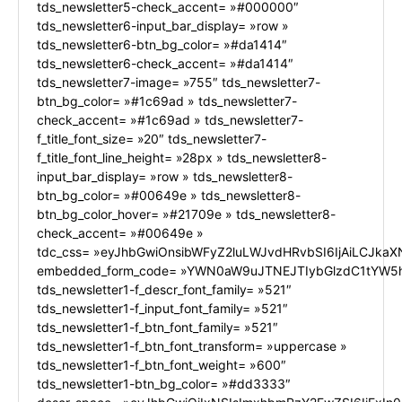
tds_newsletter5-check_accent= »#000000″
tds_newsletter6-input_bar_display= »row »
tds_newsletter6-btn_bg_color= »#da1414″
tds_newsletter6-check_accent= »#da1414″
tds_newsletter7-image= »755″ tds_newsletter7-
btn_bg_color= »#1c69ad » tds_newsletter7-
check_accent= »#1c69ad » tds_newsletter7-
f_title_font_size= »20″ tds_newsletter7-
f_title_font_line_height= »28px » tds_newsletter8-
input_bar_display= »row » tds_newsletter8-
btn_bg_color= »#00649e » tds_newsletter8-
btn_bg_color_hover= »#21709e » tds_newsletter8-
check_accent= »#00649e »
tdc_css= »eyJhbGwiOnsibWFyZ2luLWJvdHRvbSI6IjAiLCJkaXN
embedded_form_code= »YWN0aW9uJTNEJTIybGlzdC1tYW5h
tds_newsletter1-f_descr_font_family= »521″
tds_newsletter1-f_input_font_family= »521″
tds_newsletter1-f_btn_font_family= »521″
tds_newsletter1-f_btn_font_transform= »uppercase »
tds_newsletter1-f_btn_font_weight= »600″
tds_newsletter1-btn_bg_color= »#dd3333″