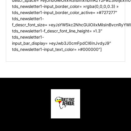
descr_space= »eyJhbGwiOiIxNSIsImxhbmRzY2FwZSI6IjExIn0
tds_newsletter1-input_border_color= »rgba(0,0,0,0.3) »
tds_newsletter1-input_border_color_active= »#727277″
tds_newsletter1-
f_descr_font_size= »eyJsYW5kc2NhcGUiOiIxMiIsInBvcnRyYWl0
tds_newsletter1-f_descr_font_line_height= »1.3″
tds_newsletter1-
input_bar_display= »eyJwb3J0cmFpdCI6InJvdyJ9″
tds_newsletter1-input_text_color= »#000000″]