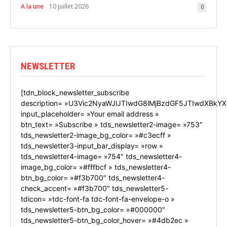
A la une
10 juillet 2026
0
NEWSLETTER
[tdn_block_newsletter_subscribe
description= »U3Vic2NyaWJlJTIwdG8lMjBzdGF5JTIwdXBkYX
input_placeholder= »Your email address »
btn_text= »Subscribe » tds_newsletter2-image= »753″
tds_newsletter2-image_bg_color= »#c3ecff »
tds_newsletter3-input_bar_display= »row »
tds_newsletter4-image= »754″ tds_newsletter4-
image_bg_color= »#fffbcf » tds_newsletter4-
btn_bg_color= »#f3b700″ tds_newsletter4-
check_accent= »#f3b700″ tds_newsletter5-
tdicon= »tdc-font-fa tdc-font-fa-envelope-o »
tds_newsletter5-btn_bg_color= »#000000″
tds_newsletter5-btn_bg_color_hover= »#4db2ec »