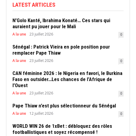
LATEST ARTICLES
N’Golo Kanté, Ibrahima Konaté… Ces stars qui
auraient pu jouer pour le Mali
A la une
23 juillet 2026
0
Sénégal : Patrick Vieira en pole position pour
remplacer Pape Thiaw
A la une
23 juillet 2026
0
CAN féminine 2026 : le Nigeria en favori, le Burkina
Faso en outsider…Les chances de l’Afrique de
l’Ouest
A la une
23 juillet 2026
0
Pape Thiaw n’est plus sélectionneur du Sénégal
A la une
12 juillet 2026
0
WORLD WIN 26 de 1xBet : débloquez des rôles
footballistiques et soyez récompensé !