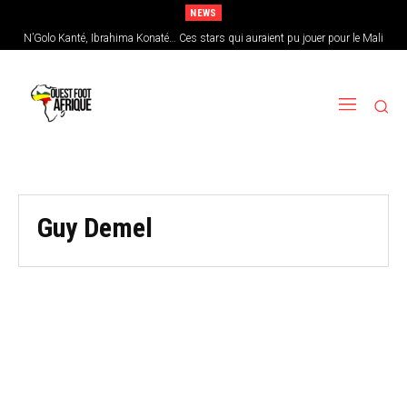
NEWS
N’Golo Kanté, Ibrahima Konaté… Ces stars qui auraient pu jouer pour le Mali
Guy Demel