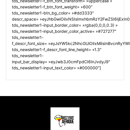
tds_newsletter1-f_btn_font_transform= »uppercase »
tds_newsletter1-f_btn_font_weight= »600″
tds_newsletter1-btn_bg_color= »#dd3333″
descr_space= »eyJhbGwiOiIxNSIsImxhbmRzY2FwZSI6IjExIn0
tds_newsletter1-input_border_color= »rgba(0,0,0,0.3) »
tds_newsletter1-input_border_color_active= »#727277″
tds_newsletter1-
f_descr_font_size= »eyJsYW5kc2NhcGUiOiIxMiIsInBvcnRyYWl0
tds_newsletter1-f_descr_font_line_height= »1.3″
tds_newsletter1-
input_bar_display= »eyJwb3J0cmFpdCI6InJvdyJ9″
tds_newsletter1-input_text_color= »#000000″]