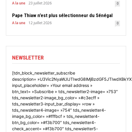
A la une
23 juillet 2026
0
Pape Thiaw n’est plus sélectionneur du Sénégal
A la une
12 juillet 2026
0
NEWSLETTER
[tdn_block_newsletter_subscribe
description= »U3Vic2NyaWJlJTIwdG8lMjBzdGF5JTIwdXBkYX
input_placeholder= »Your email address »
btn_text= »Subscribe » tds_newsletter2-image= »753″
tds_newsletter2-image_bg_color= »#c3ecff »
tds_newsletter3-input_bar_display= »row »
tds_newsletter4-image= »754″ tds_newsletter4-
image_bg_color= »#fffbcf » tds_newsletter4-
btn_bg_color= »#f3b700″ tds_newsletter4-
check_accent= »#f3b700″ tds_newsletter5-