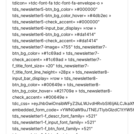
tdicon= »tdc-font-fa tdc-font-fa-envelope-o »
tds_newsletter5-btn_bg_color= »#000000″
tds_newsletter5-btn_bg_color_hover= »#4db2ec »
tds_newsletter5-check_accent= »#000000″
tds_newsletter6-input_bar_display= »row »
tds_newsletter6-btn_bg_color= »#da1414″
tds_newsletter6-check_accent= »#da1414″
tds_newsletter7-image= »755″ tds_newsletter7-
btn_bg_color= »#1c69ad » tds_newsletter7-
check_accent= »#1c69ad » tds_newsletter7-
f_title_font_size= »20″ tds_newsletter7-
f_title_font_line_height= »28px » tds_newsletter8-
input_bar_display= »row » tds_newsletter8-
btn_bg_color= »#00649e » tds_newsletter8-
btn_bg_color_hover= »#21709e » tds_newsletter8-
check_accent= »#00649e »
tdc_css= »eyJhbGwiOnsibWFyZ2luLWJvdHRvbSI6IjAiLCJkaXN
embedded_form_code= »YWN0aW9uJTNEJTIybGlzdC1tYW5h
tds_newsletter1-f_descr_font_family= »521″
tds_newsletter1-f_input_font_family= »521″
tds_newsletter1-f_btn_font_family= »521″