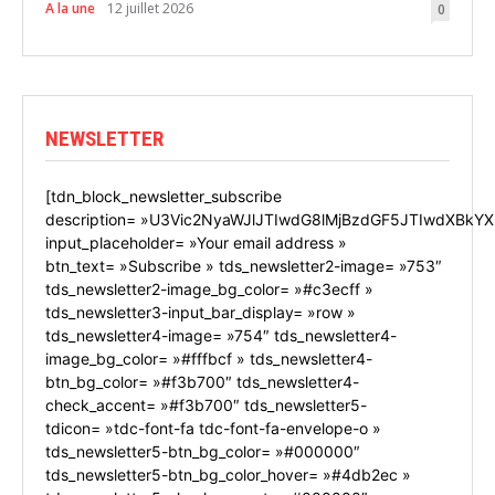
A la une
12 juillet 2026
0
NEWSLETTER
[tdn_block_newsletter_subscribe
description= »U3Vic2NyaWJlJTIwdG8lMjBzdGF5JTIwdXBkYX
input_placeholder= »Your email address »
btn_text= »Subscribe » tds_newsletter2-image= »753″
tds_newsletter2-image_bg_color= »#c3ecff »
tds_newsletter3-input_bar_display= »row »
tds_newsletter4-image= »754″ tds_newsletter4-
image_bg_color= »#fffbcf » tds_newsletter4-
btn_bg_color= »#f3b700″ tds_newsletter4-
check_accent= »#f3b700″ tds_newsletter5-
tdicon= »tdc-font-fa tdc-font-fa-envelope-o »
tds_newsletter5-btn_bg_color= »#000000″
tds_newsletter5-btn_bg_color_hover= »#4db2ec »