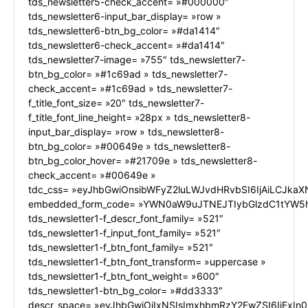
tds_newsletter5-check_accent= »#000000″
tds_newsletter6-input_bar_display= »row »
tds_newsletter6-btn_bg_color= »#da1414″
tds_newsletter6-check_accent= »#da1414″
tds_newsletter7-image= »755″ tds_newsletter7-
btn_bg_color= »#1c69ad » tds_newsletter7-
check_accent= »#1c69ad » tds_newsletter7-
f_title_font_size= »20″ tds_newsletter7-
f_title_font_line_height= »28px » tds_newsletter8-
input_bar_display= »row » tds_newsletter8-
btn_bg_color= »#00649e » tds_newsletter8-
btn_bg_color_hover= »#21709e » tds_newsletter8-
check_accent= »#00649e »
tdc_css= »eyJhbGwiOnsibWFyZ2luLWJvdHRvbSI6IjAiLCJkaXN
embedded_form_code= »YWN0aW9uJTNEJTIybGlzdC1tYW5h
tds_newsletter1-f_descr_font_family= »521″
tds_newsletter1-f_input_font_family= »521″
tds_newsletter1-f_btn_font_family= »521″
tds_newsletter1-f_btn_font_transform= »uppercase »
tds_newsletter1-f_btn_font_weight= »600″
tds_newsletter1-btn_bg_color= »#dd3333″
descr_space= »eyJhbGwiOiIxNSIsImxhbmRzY2FwZSI6IjExIn0