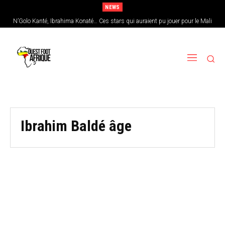
NEWS
N’Golo Kanté, Ibrahima Konaté… Ces stars qui auraient pu jouer pour le Mali
Ibrahim Baldé âge