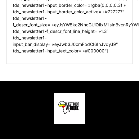
tds_newsletter1-input_border_color= »rgba(0,0,0,0.3) »
tds_newsletter1-input_border_color_active= »#727277″
tds_newsletter1-
f_descr_font_size= »eyJsYW5kc2NhcGUiOiIxMiIsInBvcnRyYWl0
tds_newsletter1-f_descr_font_line_height= »1.3″
tds_newsletter1-
input_bar_display= »eyJwb3J0cmFpdCI6InJvdyJ9″
tds_newsletter1-input_text_color= »#000000″]