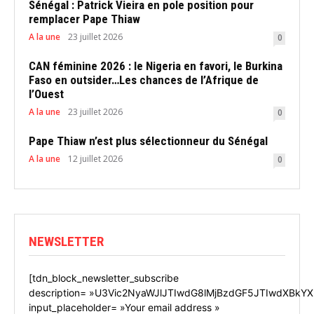
Sénégal : Patrick Vieira en pole position pour
remplacer Pape Thiaw
A la une
23 juillet 2026
0
CAN féminine 2026 : le Nigeria en favori, le Burkina
Faso en outsider…Les chances de l’Afrique de
l’Ouest
A la une
23 juillet 2026
0
Pape Thiaw n’est plus sélectionneur du Sénégal
A la une
12 juillet 2026
0
NEWSLETTER
[tdn_block_newsletter_subscribe
description= »U3Vic2NyaWJlJTIwdG8lMjBzdGF5JTIwdXBkYX
input_placeholder= »Your email address »