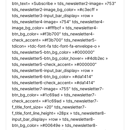
btn_text= »Subscribe » tds_newsletter2-image= »753″
tds_newsletter2-image_bg_color= »#c3ecff »
tds_newsletter3-input_bar_display= »row »
tds_newsletter4-image= »754″ tds_newsletter4-
image_bg_color= »#fffbcf » tds_newsletter4-
btn_bg_color= »#f3b700″ tds_newsletter4-
check_accent= »#f3b700″ tds_newsletter5-
tdicon= »tdc-font-fa tdc-font-fa-envelope-o »
tds_newsletter5-btn_bg_color= »#000000″
tds_newsletter5-btn_bg_color_hover= »#4db2ec »
tds_newsletter5-check_accent= »#000000″
tds_newsletter6-input_bar_display= »row »
tds_newsletter6-btn_bg_color= »#da1414″
tds_newsletter6-check_accent= »#da1414″
tds_newsletter7-image= »755″ tds_newsletter7-
btn_bg_color= »#1c69ad » tds_newsletter7-
check_accent= »#1c69ad » tds_newsletter7-
f_title_font_size= »20″ tds_newsletter7-
f_title_font_line_height= »28px » tds_newsletter8-
input_bar_display= »row » tds_newsletter8-
btn_bg_color= »#00649e » tds_newsletter8-