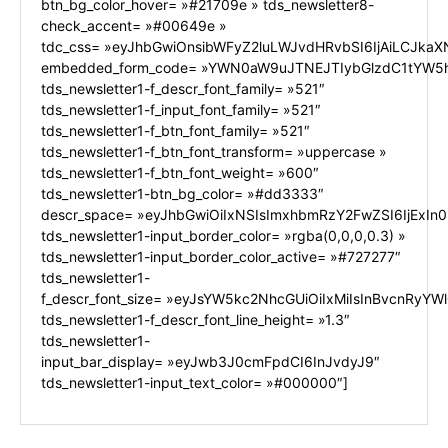
btn_bg_color_hover= »#21709e » tds_newsletter8-
check_accent= »#00649e »
tdc_css= »eyJhbGwiOnsibWFyZ2luLWJvdHRvbSI6IjAiLCJkaXN
embedded_form_code= »YWN0aW9uJTNEJTIybGlzdC1tYW5h
tds_newsletter1-f_descr_font_family= »521″
tds_newsletter1-f_input_font_family= »521″
tds_newsletter1-f_btn_font_family= »521″
tds_newsletter1-f_btn_font_transform= »uppercase »
tds_newsletter1-f_btn_font_weight= »600″
tds_newsletter1-btn_bg_color= »#dd3333″
descr_space= »eyJhbGwiOiIxNSIsImxhbmRzY2FwZSI6IjExIn0
tds_newsletter1-input_border_color= »rgba(0,0,0,0.3) »
tds_newsletter1-input_border_color_active= »#727277″
tds_newsletter1-
f_descr_font_size= »eyJsYW5kc2NhcGUiOiIxMiIsInBvcnRyYWl0
tds_newsletter1-f_descr_font_line_height= »1.3″
tds_newsletter1-
input_bar_display= »eyJwb3J0cmFpdCI6InJvdyJ9″
tds_newsletter1-input_text_color= »#000000″]