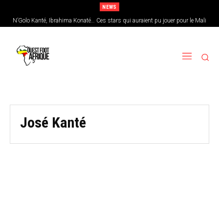
NEWS
N’Golo Kanté, Ibrahima Konaté… Ces stars qui auraient pu jouer pour le Mali
José Kanté