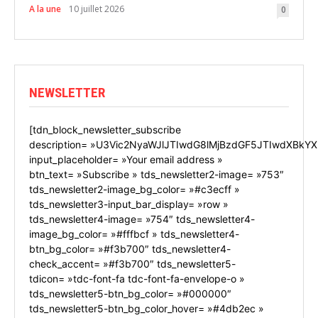
A la une
10 juillet 2026
0
NEWSLETTER
[tdn_block_newsletter_subscribe
description= »U3Vic2NyaWJlJTIwdG8lMjBzdGF5JTIwdXBkYX
input_placeholder= »Your email address »
btn_text= »Subscribe » tds_newsletter2-image= »753″
tds_newsletter2-image_bg_color= »#c3ecff »
tds_newsletter3-input_bar_display= »row »
tds_newsletter4-image= »754″ tds_newsletter4-
image_bg_color= »#fffbcf » tds_newsletter4-
btn_bg_color= »#f3b700″ tds_newsletter4-
check_accent= »#f3b700″ tds_newsletter5-
tdicon= »tdc-font-fa tdc-font-fa-envelope-o »
tds_newsletter5-btn_bg_color= »#000000″
tds_newsletter5-btn_bg_color_hover= »#4db2ec »