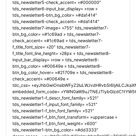
tds_newsletter5-check_accent= »#000000″
tds_newsletter6-input_bar_display= »row »
tds_newsletter6-btn_bg_color= »#da1414″
tds_newsletter6-check_accent= »#da1414″
tds_newsletter7-image= »755″ tds_newsletter7-
btn_bg_color= »#1c69ad » tds_newsletter7-
check_accent= »#1c69ad » tds_newsletter7-
f_title_font_size= »20″ tds_newsletter7-
f_title_font_line_height= »28px » tds_newsletter8-
input_bar_display= »row » tds_newsletter8-
btn_bg_color= »#00649e » tds_newsletter8-
btn_bg_color_hover= »#21709e » tds_newsletter8-
check_accent= »#00649e »
tdc_css= »eyJhbGwiOnsibWFyZ2luLWJvdHRvbSI6IjAiLCJkaXN
embedded_form_code= »YWN0aW9uJTNEJTIybGlzdC1tYW5h
tds_newsletter1-f_descr_font_family= »521″
tds_newsletter1-f_input_font_family= »521″
tds_newsletter1-f_btn_font_family= »521″
tds_newsletter1-f_btn_font_transform= »uppercase »
tds_newsletter1-f_btn_font_weight= »600″
tds_newsletter1-btn_bg_color= »#dd3333″