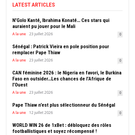
LATEST ARTICLES
N’Golo Kanté, Ibrahima Konaté… Ces stars qui
auraient pu jouer pour le Mali
A la une
23 juillet 2026
0
Sénégal : Patrick Vieira en pole position pour
remplacer Pape Thiaw
A la une
23 juillet 2026
0
CAN féminine 2026 : le Nigeria en favori, le Burkina
Faso en outsider…Les chances de l’Afrique de
l’Ouest
A la une
23 juillet 2026
0
Pape Thiaw n’est plus sélectionneur du Sénégal
A la une
12 juillet 2026
0
WORLD WIN 26 de 1xBet : débloquez des rôles
footballistiques et soyez récompensé !