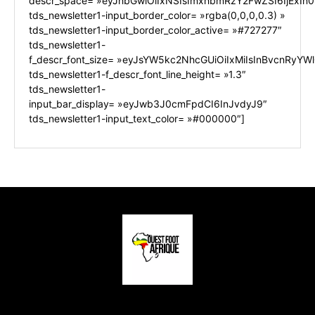
descr_space= »eyJhbGwiOiIxNSIsImxhbmRzY2FwZSI6IjExIn0
tds_newsletter1-input_border_color= »rgba(0,0,0,0.3) »
tds_newsletter1-input_border_color_active= »#727277″
tds_newsletter1-
f_descr_font_size= »eyJsYW5kc2NhcGUiOiIxMiIsInBvcnRyYWl0
tds_newsletter1-f_descr_font_line_height= »1.3″
tds_newsletter1-
input_bar_display= »eyJwb3J0cmFpdCI6InJvdyJ9″
tds_newsletter1-input_text_color= »#000000″]