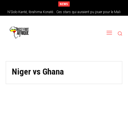
NEWS
N’Golo Kanté, Ibrahima Konaté… Ces stars qui auraient pu jouer pour le Mali
Niger vs Ghana