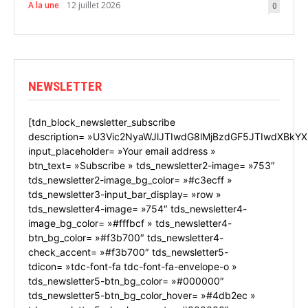
A la une
12 juillet 2026
0
NEWSLETTER
[tdn_block_newsletter_subscribe
description= »U3Vic2NyaWJlJTIwdG8lMjBzdGF5JTIwdXBkYX
input_placeholder= »Your email address »
btn_text= »Subscribe » tds_newsletter2-image= »753″
tds_newsletter2-image_bg_color= »#c3ecff »
tds_newsletter3-input_bar_display= »row »
tds_newsletter4-image= »754″ tds_newsletter4-
image_bg_color= »#fffbcf » tds_newsletter4-
btn_bg_color= »#f3b700″ tds_newsletter4-
check_accent= »#f3b700″ tds_newsletter5-
tdicon= »tdc-font-fa tdc-font-fa-envelope-o »
tds_newsletter5-btn_bg_color= »#000000″
tds_newsletter5-btn_bg_color_hover= »#4db2ec »