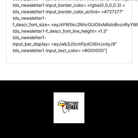
tds_newsletter1-input_border_color= »rgba(0,0,0,0.3) »
tds_newsletter1-input_border_color_active= »#727277″
tds_newsletter1-
f_descr_font_size= »eyJsYW5kc2NhcGUiOiIxMiIsInBvcnRyYWl0
tds_newsletter1-f_descr_font_line_height= »1.3″
tds_newsletter1-
input_bar_display= »eyJwb3J0cmFpdCI6InJvdyJ9″
tds_newsletter1-input_text_color= »#000000″]