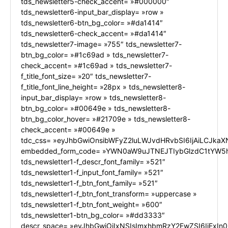
tds_newsletter5-check_accent= »#000000″
tds_newsletter6-input_bar_display= »row »
tds_newsletter6-btn_bg_color= »#da1414″
tds_newsletter6-check_accent= »#da1414″
tds_newsletter7-image= »755″ tds_newsletter7-
btn_bg_color= »#1c69ad » tds_newsletter7-
check_accent= »#1c69ad » tds_newsletter7-
f_title_font_size= »20″ tds_newsletter7-
f_title_font_line_height= »28px » tds_newsletter8-
input_bar_display= »row » tds_newsletter8-
btn_bg_color= »#00649e » tds_newsletter8-
btn_bg_color_hover= »#21709e » tds_newsletter8-
check_accent= »#00649e »
tdc_css= »eyJhbGwiOnsibWFyZ2luLWJvdHRvbSI6IjAiLCJkaXN
embedded_form_code= »YWN0aW9uJTNEJTIybGlzdC1tYW5h
tds_newsletter1-f_descr_font_family= »521″
tds_newsletter1-f_input_font_family= »521″
tds_newsletter1-f_btn_font_family= »521″
tds_newsletter1-f_btn_font_transform= »uppercase »
tds_newsletter1-f_btn_font_weight= »600″
tds_newsletter1-btn_bg_color= »#dd3333″
descr_space= »eyJhbGwiOiIxNSIsImxhbmRzY2FwZSI6IjExIn0