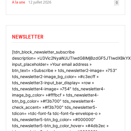
A la une
12 juillet 2026
0
NEWSLETTER
[tdn_block_newsletter_subscribe
description= »U3Vic2NyaWJlJTIwdG8lMjBzdGF5JTIwdXBkYX
input_placeholder= »Your email address »
btn_text= »Subscribe » tds_newsletter2-image= »753″
tds_newsletter2-image_bg_color= »#c3ecff »
tds_newsletter3-input_bar_display= »row »
tds_newsletter4-image= »754″ tds_newsletter4-
image_bg_color= »#fffbcf » tds_newsletter4-
btn_bg_color= »#f3b700″ tds_newsletter4-
check_accent= »#f3b700″ tds_newsletter5-
tdicon= »tdc-font-fa tdc-font-fa-envelope-o »
tds_newsletter5-btn_bg_color= »#000000″
tds_newsletter5-btn_bg_color_hover= »#4db2ec »