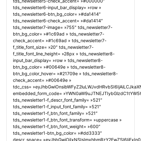
tds_newsletter5-check_accent= »#000000″
tds_newsletter6-input_bar_display= »row »
tds_newsletter6-btn_bg_color= »#da1414″
tds_newsletter6-check_accent= »#da1414″
tds_newsletter7-image= »755″ tds_newsletter7-
btn_bg_color= »#1c69ad » tds_newsletter7-
check_accent= »#1c69ad » tds_newsletter7-
f_title_font_size= »20″ tds_newsletter7-
f_title_font_line_height= »28px » tds_newsletter8-
input_bar_display= »row » tds_newsletter8-
btn_bg_color= »#00649e » tds_newsletter8-
btn_bg_color_hover= »#21709e » tds_newsletter8-
check_accent= »#00649e »
tdc_css= »eyJhbGwiOnsibWFyZ2luLWJvdHRvbSI6IjAiLCJkaXN
embedded_form_code= »YWN0aW9uJTNEJTIybGlzdC1tYW5h
tds_newsletter1-f_descr_font_family= »521″
tds_newsletter1-f_input_font_family= »521″
tds_newsletter1-f_btn_font_family= »521″
tds_newsletter1-f_btn_font_transform= »uppercase »
tds_newsletter1-f_btn_font_weight= »600″
tds_newsletter1-btn_bg_color= »#dd3333″
descr_space= »eyJhbGwiOiIxNSIsImxhbmRzY2FwZSI6IjExIn0