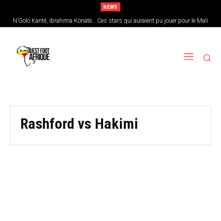
NEWS
N’Golo Kanté, Ibrahima Konaté… Ces stars qui auraient pu jouer pour le Mali
Rashford vs Hakimi