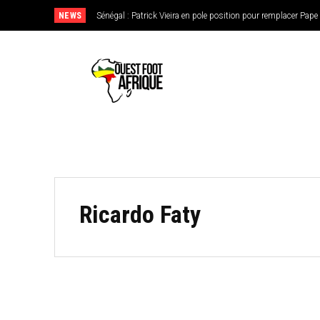
NEWS
Sénégal : Patrick Vieira en pole position pour remplacer Pap
Ricardo Faty