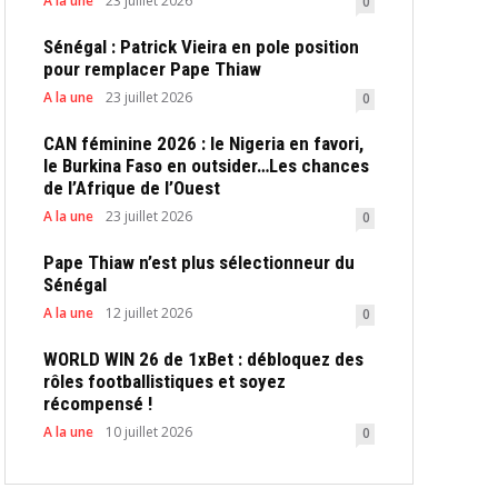
A la une
23 juillet 2026
0
Sénégal : Patrick Vieira en pole position
pour remplacer Pape Thiaw
A la une
23 juillet 2026
0
CAN féminine 2026 : le Nigeria en favori,
le Burkina Faso en outsider…Les chances
de l’Afrique de l’Ouest
A la une
23 juillet 2026
0
Pape Thiaw n’est plus sélectionneur du
Sénégal
A la une
12 juillet 2026
0
WORLD WIN 26 de 1xBet : débloquez des
rôles footballistiques et soyez
récompensé !
A la une
10 juillet 2026
0