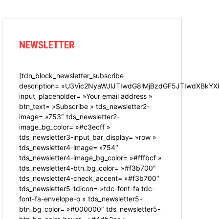
NEWSLETTER
[tdn_block_newsletter_subscribe
description= »U3Vic2NyaWJlJTIwdG8lMjBzdGF5JTIwdXBkYX
input_placeholder= »Your email address »
btn_text= »Subscribe » tds_newsletter2-
image= »753″ tds_newsletter2-
image_bg_color= »#c3ecff »
tds_newsletter3-input_bar_display= »row »
tds_newsletter4-image= »754″
tds_newsletter4-image_bg_color= »#fffbcf »
tds_newsletter4-btn_bg_color= »#f3b700″
tds_newsletter4-check_accent= »#f3b700″
tds_newsletter5-tdicon= »tdc-font-fa tdc-
font-fa-envelope-o » tds_newsletter5-
btn_bg_color= »#000000″ tds_newsletter5-