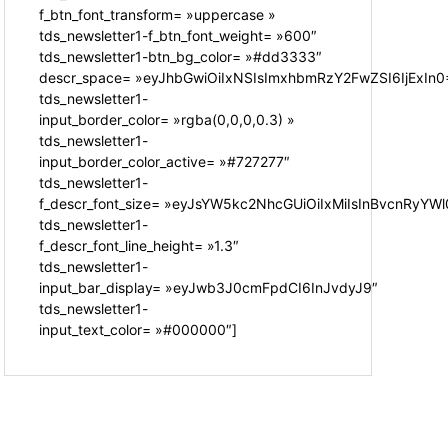
f_btn_font_transform= »uppercase »
tds_newsletter1-f_btn_font_weight= »600″
tds_newsletter1-btn_bg_color= »#dd3333″
descr_space= »eyJhbGwiOiIxNSIsImxhbmRzY2FwZSI6IjExIn0
tds_newsletter1-
input_border_color= »rgba(0,0,0,0.3) »
tds_newsletter1-
input_border_color_active= »#727277″
tds_newsletter1-
f_descr_font_size= »eyJsYW5kc2NhcGUiOiIxMiIsInBvcnRyYWl0
tds_newsletter1-
f_descr_font_line_height= »1.3″
tds_newsletter1-
input_bar_display= »eyJwb3J0cmFpdCI6InJvdyJ9″
tds_newsletter1-
input_text_color= »#000000″]