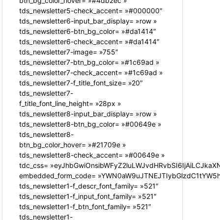
btn_bg_color_hover= »#4db2ec »
tds_newsletter5-check_accent= »#000000″
tds_newsletter6-input_bar_display= »row »
tds_newsletter6-btn_bg_color= »#da1414″
tds_newsletter6-check_accent= »#da1414″
tds_newsletter7-image= »755″
tds_newsletter7-btn_bg_color= »#1c69ad »
tds_newsletter7-check_accent= »#1c69ad »
tds_newsletter7-f_title_font_size= »20″
tds_newsletter7-
f_title_font_line_height= »28px »
tds_newsletter8-input_bar_display= »row »
tds_newsletter8-btn_bg_color= »#00649e »
tds_newsletter8-
btn_bg_color_hover= »#21709e »
tds_newsletter8-check_accent= »#00649e »
tdc_css= »eyJhbGwiOnsibWFyZ2luLWJvdHRvbSI6IjAiLCJkaXN
embedded_form_code= »YWN0aW9uJTNEJTIybGlzdC1tYW5hZ
tds_newsletter1-f_descr_font_family= »521″
tds_newsletter1-f_input_font_family= »521″
tds_newsletter1-f_btn_font_family= »521″
tds_newsletter1-