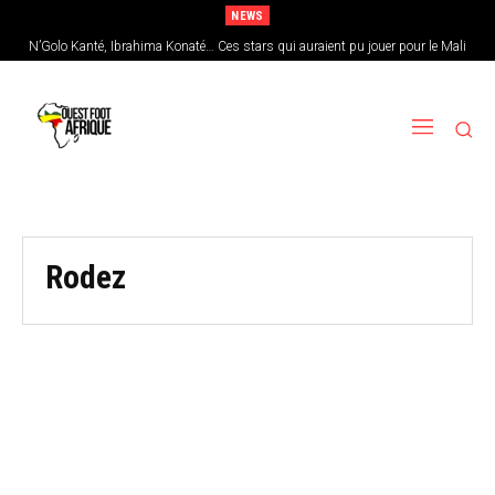
NEWS
N’Golo Kanté, Ibrahima Konaté… Ces stars qui auraient pu jouer pour le Mali
Rodez