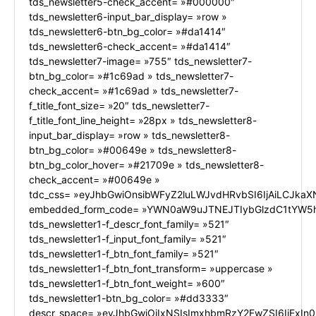
tds_newsletter5-check_accent= »#000000″
tds_newsletter6-input_bar_display= »row »
tds_newsletter6-btn_bg_color= »#da1414″
tds_newsletter6-check_accent= »#da1414″
tds_newsletter7-image= »755″ tds_newsletter7-
btn_bg_color= »#1c69ad » tds_newsletter7-
check_accent= »#1c69ad » tds_newsletter7-
f_title_font_size= »20″ tds_newsletter7-
f_title_font_line_height= »28px » tds_newsletter8-
input_bar_display= »row » tds_newsletter8-
btn_bg_color= »#00649e » tds_newsletter8-
btn_bg_color_hover= »#21709e » tds_newsletter8-
check_accent= »#00649e »
tdc_css= »eyJhbGwiOnsibWFyZ2luLWJvdHRvbSI6IjAiLCJkaXN
embedded_form_code= »YWN0aW9uJTNEJTIybGlzdC1tYW5h
tds_newsletter1-f_descr_font_family= »521″
tds_newsletter1-f_input_font_family= »521″
tds_newsletter1-f_btn_font_family= »521″
tds_newsletter1-f_btn_font_transform= »uppercase »
tds_newsletter1-f_btn_font_weight= »600″
tds_newsletter1-btn_bg_color= »#dd3333″
descr_space= »eyJhbGwiOiIxNSIsImxhbmRzY2FwZSI6IjExIn0