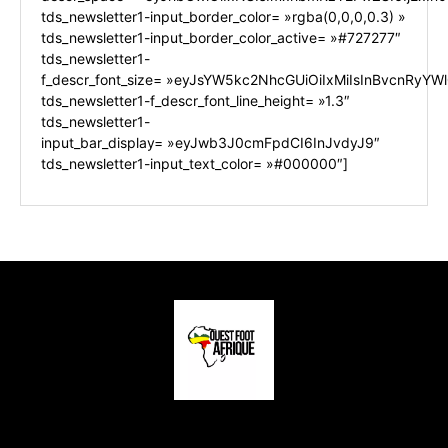
tds_newsletter1-input_border_color= »rgba(0,0,0,0.3) »
tds_newsletter1-input_border_color_active= »#727277″
tds_newsletter1-
f_descr_font_size= »eyJsYW5kc2NhcGUiOiIxMiIsInBvcnRyYWl0
tds_newsletter1-f_descr_font_line_height= »1.3″
tds_newsletter1-
input_bar_display= »eyJwb3J0cmFpdCI6InJvdyJ9″
tds_newsletter1-input_text_color= »#000000″]