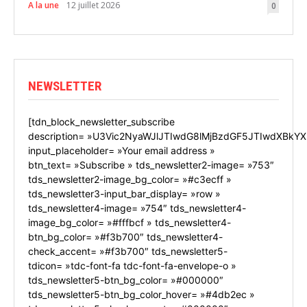
A la une
12 juillet 2026
0
NEWSLETTER
[tdn_block_newsletter_subscribe
description= »U3Vic2NyaWJlJTIwdG8lMjBzdGF5JTIwdXBkYX
input_placeholder= »Your email address »
btn_text= »Subscribe » tds_newsletter2-image= »753″
tds_newsletter2-image_bg_color= »#c3ecff »
tds_newsletter3-input_bar_display= »row »
tds_newsletter4-image= »754″ tds_newsletter4-
image_bg_color= »#fffbcf » tds_newsletter4-
btn_bg_color= »#f3b700″ tds_newsletter4-
check_accent= »#f3b700″ tds_newsletter5-
tdicon= »tdc-font-fa tdc-font-fa-envelope-o »
tds_newsletter5-btn_bg_color= »#000000″
tds_newsletter5-btn_bg_color_hover= »#4db2ec »