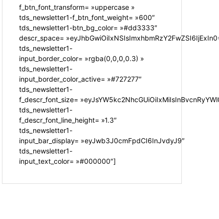
f_btn_font_transform= »uppercase »
tds_newsletter1-f_btn_font_weight= »600″
tds_newsletter1-btn_bg_color= »#dd3333″
descr_space= »eyJhbGwiOiIxNSIsImxhbmRzY2FwZSI6IjExIn0
tds_newsletter1-
input_border_color= »rgba(0,0,0,0.3) »
tds_newsletter1-
input_border_color_active= »#727277″
tds_newsletter1-
f_descr_font_size= »eyJsYW5kc2NhcGUiOiIxMiIsInBvcnRyYWl0
tds_newsletter1-
f_descr_font_line_height= »1.3″
tds_newsletter1-
input_bar_display= »eyJwb3J0cmFpdCI6InJvdyJ9″
tds_newsletter1-
input_text_color= »#000000″]