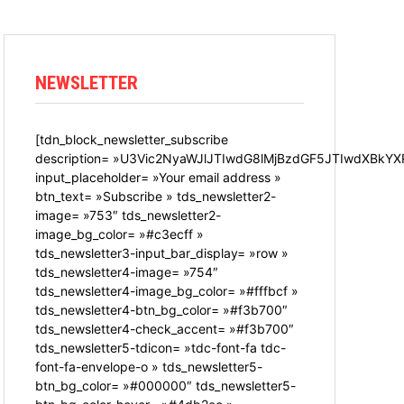
NEWSLETTER
[tdn_block_newsletter_subscribe
description= »U3Vic2NyaWJlJTIwdG8lMjBzdGF5JTIwdXBkYX
input_placeholder= »Your email address »
btn_text= »Subscribe » tds_newsletter2-
image= »753″ tds_newsletter2-
image_bg_color= »#c3ecff »
tds_newsletter3-input_bar_display= »row »
tds_newsletter4-image= »754″
tds_newsletter4-image_bg_color= »#fffbcf »
tds_newsletter4-btn_bg_color= »#f3b700″
tds_newsletter4-check_accent= »#f3b700″
tds_newsletter5-tdicon= »tdc-font-fa tdc-
font-fa-envelope-o » tds_newsletter5-
btn_bg_color= »#000000″ tds_newsletter5-