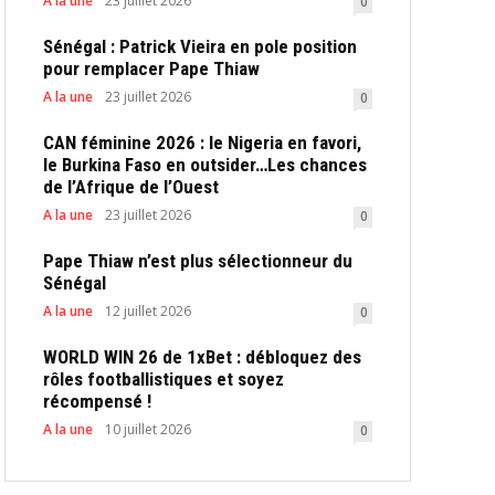
A la une
23 juillet 2026
0
Sénégal : Patrick Vieira en pole position
pour remplacer Pape Thiaw
A la une
23 juillet 2026
0
CAN féminine 2026 : le Nigeria en favori,
le Burkina Faso en outsider…Les chances
de l’Afrique de l’Ouest
A la une
23 juillet 2026
0
Pape Thiaw n’est plus sélectionneur du
Sénégal
A la une
12 juillet 2026
0
WORLD WIN 26 de 1xBet : débloquez des
rôles footballistiques et soyez
récompensé !
A la une
10 juillet 2026
0