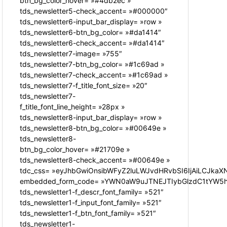
btn_bg_color_hover= »#4db2ec »
tds_newsletter5-check_accent= »#000000″
tds_newsletter6-input_bar_display= »row »
tds_newsletter6-btn_bg_color= »#da1414″
tds_newsletter6-check_accent= »#da1414″
tds_newsletter7-image= »755″
tds_newsletter7-btn_bg_color= »#1c69ad »
tds_newsletter7-check_accent= »#1c69ad »
tds_newsletter7-f_title_font_size= »20″
tds_newsletter7-
f_title_font_line_height= »28px »
tds_newsletter8-input_bar_display= »row »
tds_newsletter8-btn_bg_color= »#00649e »
tds_newsletter8-
btn_bg_color_hover= »#21709e »
tds_newsletter8-check_accent= »#00649e »
tdc_css= »eyJhbGwiOnsibWFyZ2luLWJvdHRvbSI6IjAiLCJkaXN
embedded_form_code= »YWN0aW9uJTNEJTIybGlzdC1tYW5hZ
tds_newsletter1-f_descr_font_family= »521″
tds_newsletter1-f_input_font_family= »521″
tds_newsletter1-f_btn_font_family= »521″
tds_newsletter1-