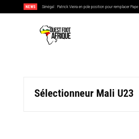
NEWS
Sénégal : Patrick Vieira en pole position pour remplacer Pap
Sélectionneur Mali U23