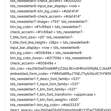
tds_newsletter5-check_accent= »#000000″
tds_newsletter6-input_bar_display= »row »
tds_newsletter6-btn_bg_color= »#da1414″
tds_newsletter6-check_accent= »#da1414″
tds_newsletter7-image= »755″ tds_newsletter7-
btn_bg_color= »#1c69ad » tds_newsletter7-
check_accent= »#1c69ad » tds_newsletter7-
f_title_font_size= »20″ tds_newsletter7-
f_title_font_line_height= »28px » tds_newsletter8-
input_bar_display= »row » tds_newsletter8-
btn_bg_color= »#00649e » tds_newsletter8-
btn_bg_color_hover= »#21709e » tds_newsletter8-
check_accent= »#00649e »
tdc_css= »eyJhbGwiOnsibWFyZ2luLWJvdHRvbSI6IjAiLCJkaXN
embedded_form_code= »YWN0aW9uJTNEJTIybGlzdC1tYW5h
tds_newsletter1-f_descr_font_family= »521″
tds_newsletter1-f_input_font_family= »521″
tds_newsletter1-f_btn_font_family= »521″
tds_newsletter1-f_btn_font_transform= »uppercase »
tds_newsletter1-f_btn_font_weight= »600″
tds_newsletter1-btn_bg_color= »#dd3333″
descr_space= »eyJhbGwiOiIxNSIsImxhbmRzY2FwZSI6IjExIn0