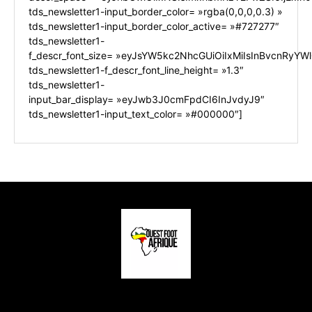
tds_newsletter1-input_border_color= »rgba(0,0,0,0.3) »
tds_newsletter1-input_border_color_active= »#727277″
tds_newsletter1-
f_descr_font_size= »eyJsYW5kc2NhcGUiOiIxMiIsInBvcnRyYWl0
tds_newsletter1-f_descr_font_line_height= »1.3″
tds_newsletter1-
input_bar_display= »eyJwb3J0cmFpdCI6InJvdyJ9″
tds_newsletter1-input_text_color= »#000000″]