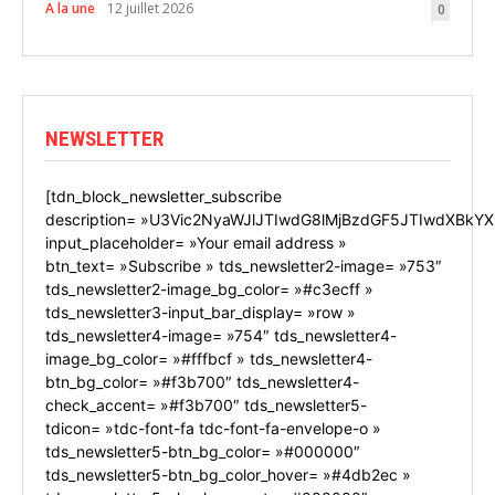
A la une
12 juillet 2026
0
NEWSLETTER
[tdn_block_newsletter_subscribe
description= »U3Vic2NyaWJlJTIwdG8lMjBzdGF5JTIwdXBkYX
input_placeholder= »Your email address »
btn_text= »Subscribe » tds_newsletter2-image= »753″
tds_newsletter2-image_bg_color= »#c3ecff »
tds_newsletter3-input_bar_display= »row »
tds_newsletter4-image= »754″ tds_newsletter4-
image_bg_color= »#fffbcf » tds_newsletter4-
btn_bg_color= »#f3b700″ tds_newsletter4-
check_accent= »#f3b700″ tds_newsletter5-
tdicon= »tdc-font-fa tdc-font-fa-envelope-o »
tds_newsletter5-btn_bg_color= »#000000″
tds_newsletter5-btn_bg_color_hover= »#4db2ec »