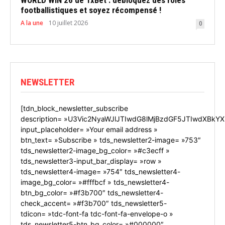
WORLD WIN 26 de 1xBet : débloquez des rôles
footballistiques et soyez récompensé !
A la une
10 juillet 2026
0
NEWSLETTER
[tdn_block_newsletter_subscribe
description= »U3Vic2NyaWJlJTIwdG8lMjBzdGF5JTIwdXBkYX
input_placeholder= »Your email address »
btn_text= »Subscribe » tds_newsletter2-image= »753″
tds_newsletter2-image_bg_color= »#c3ecff »
tds_newsletter3-input_bar_display= »row »
tds_newsletter4-image= »754″ tds_newsletter4-
image_bg_color= »#fffbcf » tds_newsletter4-
btn_bg_color= »#f3b700″ tds_newsletter4-
check_accent= »#f3b700″ tds_newsletter5-
tdicon= »tdc-font-fa tdc-font-fa-envelope-o »
tds_newsletter5-btn_bg_color= »#000000″