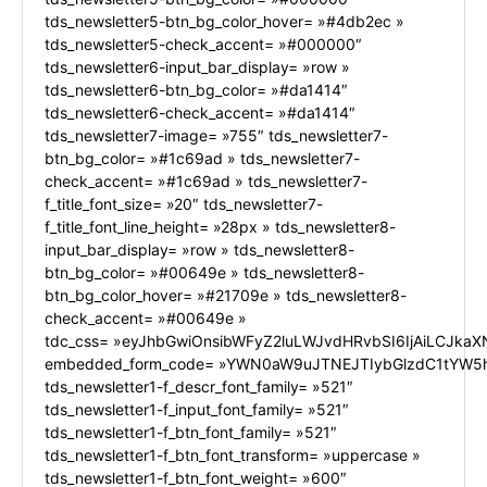
tds_newsletter5-btn_bg_color_hover= »#4db2ec »
tds_newsletter5-check_accent= »#000000″
tds_newsletter6-input_bar_display= »row »
tds_newsletter6-btn_bg_color= »#da1414″
tds_newsletter6-check_accent= »#da1414″
tds_newsletter7-image= »755″ tds_newsletter7-
btn_bg_color= »#1c69ad » tds_newsletter7-
check_accent= »#1c69ad » tds_newsletter7-
f_title_font_size= »20″ tds_newsletter7-
f_title_font_line_height= »28px » tds_newsletter8-
input_bar_display= »row » tds_newsletter8-
btn_bg_color= »#00649e » tds_newsletter8-
btn_bg_color_hover= »#21709e » tds_newsletter8-
check_accent= »#00649e »
tdc_css= »eyJhbGwiOnsibWFyZ2luLWJvdHRvbSI6IjAiLCJkaXN
embedded_form_code= »YWN0aW9uJTNEJTIybGlzdC1tYW5h
tds_newsletter1-f_descr_font_family= »521″
tds_newsletter1-f_input_font_family= »521″
tds_newsletter1-f_btn_font_family= »521″
tds_newsletter1-f_btn_font_transform= »uppercase »
tds_newsletter1-f_btn_font_weight= »600″