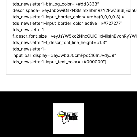
tds_newsletter1-btn_bg_color= »#dd3333″
descr_space= »eyJhbGwiOiIxNSIsImxhbmRzY2FwZSI6IjExIn0
tds_newsletter1-input_border_color= »rgba(0,0,0,0.3) »
tds_newsletter1-input_border_color_active= »#727277″
tds_newsletter1-
f_descr_font_size= »eyJsYW5kc2NhcGUiOiIxMiIsInBvcnRyYWl0
tds_newsletter1-f_descr_font_line_height= »1.3″
tds_newsletter1-
input_bar_display= »eyJwb3J0cmFpdCI6InJvdyJ9″
tds_newsletter1-input_text_color= »#000000″]