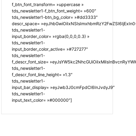
f_btn_font_transform= »uppercase »
tds_newsletter1-f_btn_font_weight= »600″
tds_newsletter1-btn_bg_color= »#dd3333″
descr_space= »eyJhbGwiOiIxNSIsImxhbmRzY2FwZSI6IjExIn0
tds_newsletter1-
input_border_color= »rgba(0,0,0,0.3) »
tds_newsletter1-
input_border_color_active= »#727277″
tds_newsletter1-
f_descr_font_size= »eyJsYW5kc2NhcGUiOiIxMiIsInBvcnRyYWl0
tds_newsletter1-
f_descr_font_line_height= »1.3″
tds_newsletter1-
input_bar_display= »eyJwb3J0cmFpdCI6InJvdyJ9″
tds_newsletter1-
input_text_color= »#000000″]