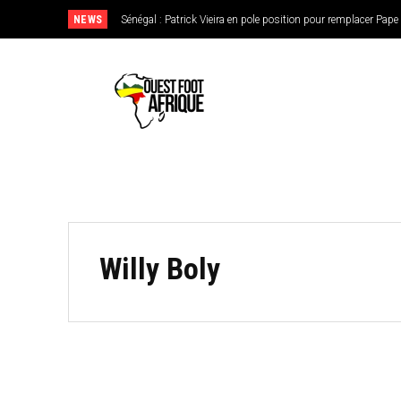
NEWS
Sénégal : Patrick Vieira en pole position pour remplacer Pap
Willy Boly