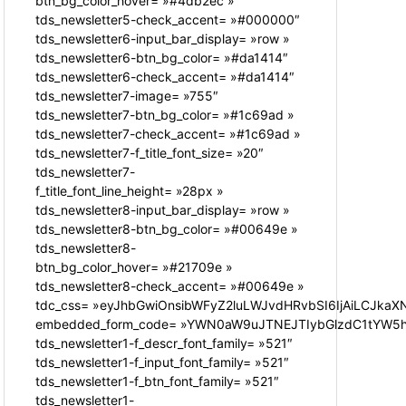
btn_bg_color_hover= »#4db2ec »
tds_newsletter5-check_accent= »#000000″
tds_newsletter6-input_bar_display= »row »
tds_newsletter6-btn_bg_color= »#da1414″
tds_newsletter6-check_accent= »#da1414″
tds_newsletter7-image= »755″
tds_newsletter7-btn_bg_color= »#1c69ad »
tds_newsletter7-check_accent= »#1c69ad »
tds_newsletter7-f_title_font_size= »20″
tds_newsletter7-
f_title_font_line_height= »28px »
tds_newsletter8-input_bar_display= »row »
tds_newsletter8-btn_bg_color= »#00649e »
tds_newsletter8-
btn_bg_color_hover= »#21709e »
tds_newsletter8-check_accent= »#00649e »
tdc_css= »eyJhbGwiOnsibWFyZ2luLWJvdHRvbSI6IjAiLCJkaXN
embedded_form_code= »YWN0aW9uJTNEJTIybGlzdC1tYW5hZ
tds_newsletter1-f_descr_font_family= »521″
tds_newsletter1-f_input_font_family= »521″
tds_newsletter1-f_btn_font_family= »521″
tds_newsletter1-