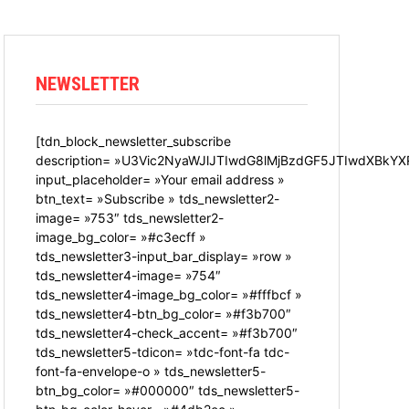
NEWSLETTER
[tdn_block_newsletter_subscribe
description= »U3Vic2NyaWJlJTIwdG8lMjBzdGF5JTIwdXBkYX
input_placeholder= »Your email address »
btn_text= »Subscribe » tds_newsletter2-
image= »753″ tds_newsletter2-
image_bg_color= »#c3ecff »
tds_newsletter3-input_bar_display= »row »
tds_newsletter4-image= »754″
tds_newsletter4-image_bg_color= »#fffbcf »
tds_newsletter4-btn_bg_color= »#f3b700″
tds_newsletter4-check_accent= »#f3b700″
tds_newsletter5-tdicon= »tdc-font-fa tdc-
font-fa-envelope-o » tds_newsletter5-
btn_bg_color= »#000000″ tds_newsletter5-