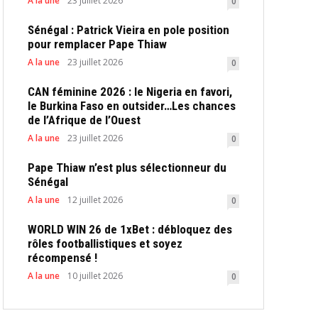
A la une
23 juillet 2026
0
Sénégal : Patrick Vieira en pole position
pour remplacer Pape Thiaw
A la une
23 juillet 2026
0
CAN féminine 2026 : le Nigeria en favori,
le Burkina Faso en outsider…Les chances
de l’Afrique de l’Ouest
A la une
23 juillet 2026
0
Pape Thiaw n’est plus sélectionneur du
Sénégal
A la une
12 juillet 2026
0
WORLD WIN 26 de 1xBet : débloquez des
rôles footballistiques et soyez
récompensé !
A la une
10 juillet 2026
0