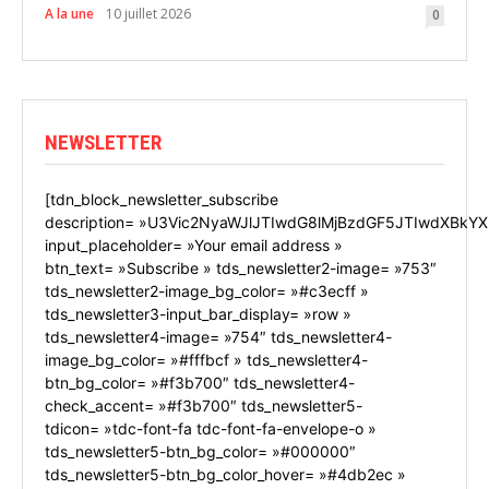
A la une
10 juillet 2026
0
NEWSLETTER
[tdn_block_newsletter_subscribe
description= »U3Vic2NyaWJlJTIwdG8lMjBzdGF5JTIwdXBkYX
input_placeholder= »Your email address »
btn_text= »Subscribe » tds_newsletter2-image= »753″
tds_newsletter2-image_bg_color= »#c3ecff »
tds_newsletter3-input_bar_display= »row »
tds_newsletter4-image= »754″ tds_newsletter4-
image_bg_color= »#fffbcf » tds_newsletter4-
btn_bg_color= »#f3b700″ tds_newsletter4-
check_accent= »#f3b700″ tds_newsletter5-
tdicon= »tdc-font-fa tdc-font-fa-envelope-o »
tds_newsletter5-btn_bg_color= »#000000″
tds_newsletter5-btn_bg_color_hover= »#4db2ec »