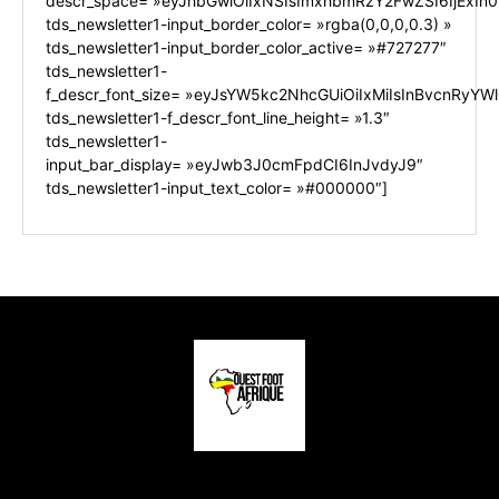
descr_space= »eyJhbGwiOiIxNSIsImxhbmRzY2FwZSI6IjExIn0
tds_newsletter1-input_border_color= »rgba(0,0,0,0.3) »
tds_newsletter1-input_border_color_active= »#727277″
tds_newsletter1-
f_descr_font_size= »eyJsYW5kc2NhcGUiOiIxMiIsInBvcnRyYWl0
tds_newsletter1-f_descr_font_line_height= »1.3″
tds_newsletter1-
input_bar_display= »eyJwb3J0cmFpdCI6InJvdyJ9″
tds_newsletter1-input_text_color= »#000000″]