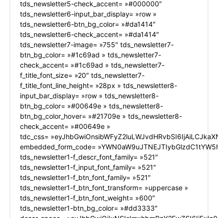
tds_newsletter5-check_accent= »#000000″
tds_newsletter6-input_bar_display= »row »
tds_newsletter6-btn_bg_color= »#da1414″
tds_newsletter6-check_accent= »#da1414″
tds_newsletter7-image= »755″ tds_newsletter7-
btn_bg_color= »#1c69ad » tds_newsletter7-
check_accent= »#1c69ad » tds_newsletter7-
f_title_font_size= »20″ tds_newsletter7-
f_title_font_line_height= »28px » tds_newsletter8-
input_bar_display= »row » tds_newsletter8-
btn_bg_color= »#00649e » tds_newsletter8-
btn_bg_color_hover= »#21709e » tds_newsletter8-
check_accent= »#00649e »
tdc_css= »eyJhbGwiOnsibWFyZ2luLWJvdHRvbSI6IjAiLCJkaXN
embedded_form_code= »YWN0aW9uJTNEJTIybGlzdC1tYW5h
tds_newsletter1-f_descr_font_family= »521″
tds_newsletter1-f_input_font_family= »521″
tds_newsletter1-f_btn_font_family= »521″
tds_newsletter1-f_btn_font_transform= »uppercase »
tds_newsletter1-f_btn_font_weight= »600″
tds_newsletter1-btn_bg_color= »#dd3333″