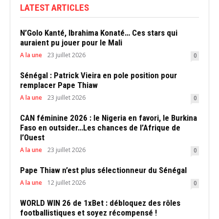
LATEST ARTICLES
N’Golo Kanté, Ibrahima Konaté… Ces stars qui
auraient pu jouer pour le Mali
A la une
23 juillet 2026
0
Sénégal : Patrick Vieira en pole position pour
remplacer Pape Thiaw
A la une
23 juillet 2026
0
CAN féminine 2026 : le Nigeria en favori, le Burkina
Faso en outsider…Les chances de l’Afrique de
l’Ouest
A la une
23 juillet 2026
0
Pape Thiaw n’est plus sélectionneur du Sénégal
A la une
12 juillet 2026
0
WORLD WIN 26 de 1xBet : débloquez des rôles
footballistiques et soyez récompensé !