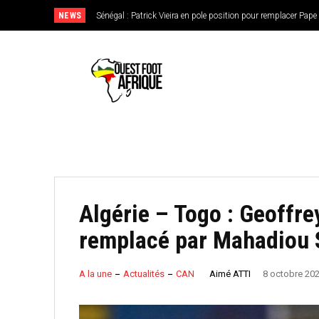
NEWS
Sénégal : Patrick Vieira en pole position pour remplacer Pape Th
CAN féminine 2026 : le Nigeria en favori, le Burkina Faso en
de l’Ouest
Algérie – Togo : Geoffre
remplacé par Mahadiou
Aimé ATTI
A la une
Actualités
CAN
8 octobre 20