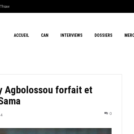
iaw
 outsider…Les chances de l’Afrique
ACCUEIL
CAN
INTERVIEWS
DOSSIERS
MER
y Agbolossou forfait et
 Sama
0
24