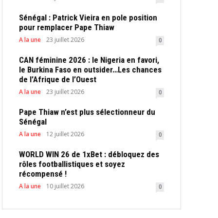
Sénégal : Patrick Vieira en pole position
pour remplacer Pape Thiaw
A la une
23 juillet 2026
0
CAN féminine 2026 : le Nigeria en favori,
le Burkina Faso en outsider…Les chances
de l’Afrique de l’Ouest
A la une
23 juillet 2026
0
Pape Thiaw n’est plus sélectionneur du
Sénégal
A la une
12 juillet 2026
0
WORLD WIN 26 de 1xBet : débloquez des
rôles footballistiques et soyez
récompensé !
A la une
10 juillet 2026
0