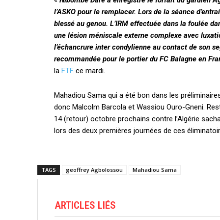
«
Nibombé Daré a enregistré le forfait du gardien
l’ASKO pour le remplacer. Lors de la séance d’entra
blessé au genou. L’IRM effectuée dans la foulée dan
une lésion méniscale externe complexe avec luxati
l’échancrure inter condylienne au contact de son se
recommandée pour le portier du FC Balagne en France
la
FTF
ce mardi.
Mahadiou Sama qui a été bon dans les préliminaires
donc Malcolm Barcola et Wassiou Ouro-Gneni. Reste à 
14 (retour) octobre prochains contre l’Algérie sac
lors des deux premières journées de ces éliminatoi
TAGS
geoffrey Agbolossou
Mahadiou Sama
ARTICLES LIÉS