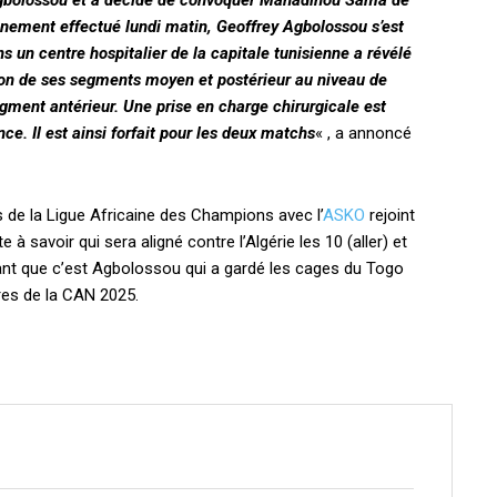
 Agbolossou et a décidé de convoquer Mahadihou Sama de
inement effectué lundi matin, Geoffrey Agbolossou s’est
s un centre hospitalier de la capitale tunisienne a révélé
on de ses segments moyen et postérieur au niveau de
gment antérieur. Une prise en charge chirurgicale est
. Il est ainsi forfait pour les deux matchs
« , a annoncé
 de la Ligue Africaine des Champions avec l’
ASKO
rejoint
savoir qui sera aligné contre l’Algérie les 10 (aller) et
hant que c’est Agbolossou qui a gardé les cages du Togo
res de la CAN 2025.