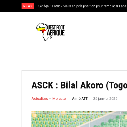
NEWS
Sénégal : Patrick Vieira en pole position pour remplacer Pape Th
CAN féminine 2026 : le Nigeria en favori, le Burkina Faso e
de l’Ouest
ASCK : Bilal Akoro (Tog
Aimé ATTI
Actualités
Mercato
25 janvier 2025