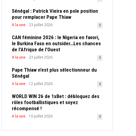
Sénégal : Patrick Vieira en pole position
pour remplacer Pape Thiaw
A la une
23 juillet 2026
0
CAN féminine 2026 : le Nigeria en favori,
le Burkina Faso en outsider…Les chances
de l’Afrique de l’Ouest
A la une
23 juillet 2026
0
Pape Thiaw n’est plus sélectionneur du
Sénégal
A la une
12 juillet 2026
0
WORLD WIN 26 de 1xBet : débloquez des
rôles footballistiques et soyez
récompensé !
A la une
10 juillet 2026
0