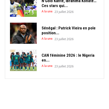
N’Golo Kanté, Ibrahima Konaté…
Ces stars qui...
A la une
23 juillet 2026
Sénégal : Patrick Vieira en pole
position...
A la une
23 juillet 2026
CAN féminine 2026 : le Nigeria
en...
A la une
23 juillet 2026