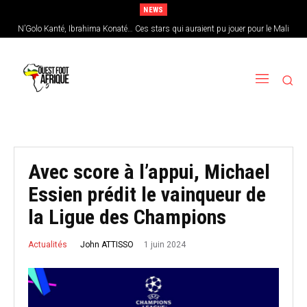
NEWS
N’Golo Kanté, Ibrahima Konaté… Ces stars qui auraient pu jouer pour le Mali
Sénégal : Patrick Vieira en pole position pour remplacer Pape Thiaw
Avec score à l’appui, Michael
Essien prédit le vainqueur de
la Ligue des Champions
1 juin 2024
John ATTISSO
Actualités