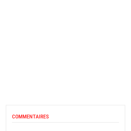
COMMENTAIRES