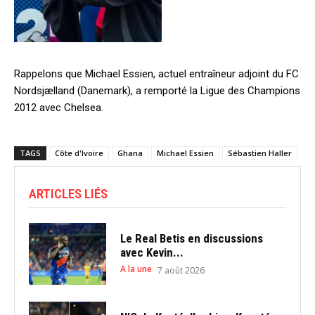
Rappelons que Michael Essien, actuel entraîneur adjoint du FC
Nordsjælland (Danemark), a remporté la Ligue des Champions
2012 avec Chelsea.
TAGS
Côte d'Ivoire
Ghana
Michael Essien
Sébastien Haller
ARTICLES LIÉS
Le Real Betis en discussions
avec Kevin...
A la une
7 août 2026