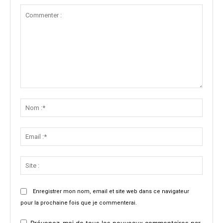
Commenter
:
Nom
:*
Email
:*
Site
:
Enregistrer mon nom, email et site web dans ce navigateur
pour la prochaine fois que je commenterai.
Prévenez-moi de tous les nouveaux commentaires par