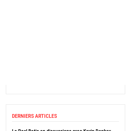
DERNIERS ARTICLES
Le Real Betis en discussions avec Kevin Denkey