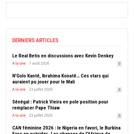
DERNIERS ARTICLES
Le Real Betis en discussions avec Kevin Denkey
A la une
7 août 2026
0
N’Golo Kanté, Ibrahima Konaté… Ces stars qui
auraient pu jouer pour le Mali
A la une
23 juillet 2026
0
Sénégal : Patrick Vieira en pole position pour
remplacer Pape Thiaw
A la une
23 juillet 2026
0
CAN féminine 2026 : le Nigeria en favori, le Burkina
Faso en outsider…Les chances de l’Afrique de