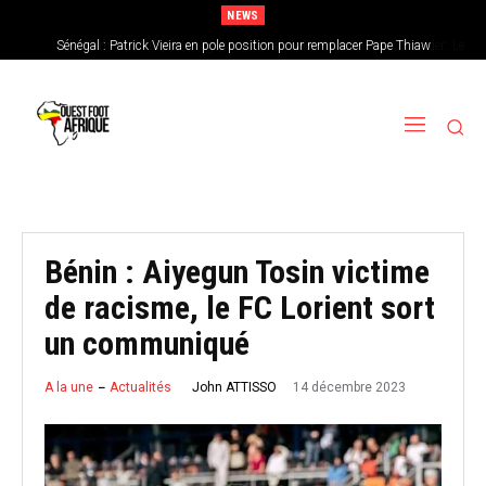
NEWS
Sénégal : Patrick Vieira en pole position pour remplacer Pape Thiaw
CAN féminine 2026 : le Nigeria en favori, le Burkina Faso en outsider…Les
chances de l’Afrique de l’Ouest
Bénin : Aiyegun Tosin victime
de racisme, le FC Lorient sort
un communiqué
14 décembre 2023
John ATTISSO
A la une
Actualités