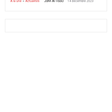
14 décembre 2023
John ATTISSO
A la une
Actualités