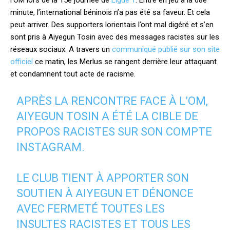
l’OM lors de la 15è journée de
Ligue 1
. Entré en jeu à la 68è
minute, l’international béninois n’a pas été sa faveur. Et cela
peut arriver. Des supporters lorientais l’ont mal digéré et s’en
sont pris à Aiyegun Tosin avec des messages racistes sur les
réseaux sociaux. A travers un
communiqué publié sur son site
officiel
ce matin, les Merlus se rangent derrière leur attaquant
et condamnent tout acte de racisme.
APRÈS LA RENCONTRE FACE À L’OM,
AIYEGUN TOSIN A ÉTÉ LA CIBLE DE
PROPOS RACISTES SUR SON COMPTE
INSTAGRAM.
LE CLUB TIENT À APPORTER SON
SOUTIEN À AIYEGUN ET DÉNONCE
AVEC FERMETÉ TOUTES LES
INSULTES RACISTES ET TOUS LES