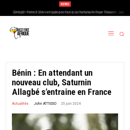
NEWS
Sénégal : Patrick Vieira en pole position pour remplacer Pape Thiaw
CAN féminine 2026 : le Nigeria en favori, le Burkina Faso en outsider…Les
chances de l’Afrique de l’Ouest
Bénin : En attendant un
nouveau club, Saturnin
Allagbé s’entraine en France
25 juin 2024
John ATTISSO
Actualités