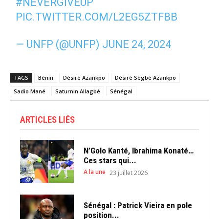
#NEVERGIVEUP
PIC.TWITTER.COM/L2EG5ZTFBB
— UNFP (@UNFP)
JUNE 24, 2024
TAGS
Bénin
Désiré Azankpo
Désiré Ségbé Azankpo
Sadio Mané
Saturnin Allagbé
Sénégal
ARTICLES LIÉS
N’Golo Kanté, Ibrahima Konaté…
Ces stars qui...
A la une
23 juillet 2026
Sénégal : Patrick Vieira en pole
position...