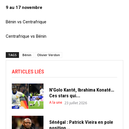
9 au 17 novembre
Bénin vs Centrafrique
Centrafrique vs Bénin
TAGS
Bénin
Olivier Verdon
ARTICLES LIÉS
N’Golo Kanté, Ibrahima Konaté…
Ces stars qui...
A la une
23 juillet 2026
Sénégal : Patrick Vieira en pole
position...