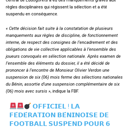
central de Ludogorets a eu des manquements graves aux
règles disciplinaires qui régissent la sélection et a été
suspendu en conséquence.
« Cette décision fait suite à la constatation de plusieurs
manquements aux règles de discipline, de fonctionnement
interne, de respect des consignes de l’encadrement et des
obligations de vie collective applicables à l’ensemble des
joueurs convoqués en sélection nationale. Après examen de
l’ensemble des éléments du dossier, il a été décidé de
prononcer à l’encontre de Monsieur Olivier Verdon une
suspension de six (06) mois ferme des sélections nationales
du Bénin, assortie d’une suspension complémentaire de six
(06) mois avec sursis »
, indique la FBF.
𝗢𝗙𝗙𝗜𝗖𝗜𝗘𝗟 ! 𝗟𝗔
𝗙𝗘́𝗗𝗘́𝗥𝗔𝗧𝗜𝗢𝗡 𝗕𝗘́𝗡𝗜𝗡𝗢𝗜𝗦𝗘 𝗗𝗘
𝗙𝗢𝗢𝗧𝗕𝗔𝗟𝗟 𝗦𝗨𝗦𝗣𝗘𝗡𝗗 𝗣𝗢𝗨𝗥 𝟲