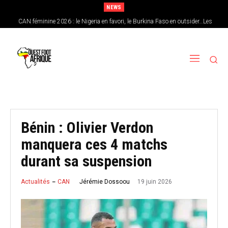
NEWS
CAN féminine 2026 : le Nigeria en favori, le Burkina Faso en outsider…Les
chances de l’Afrique de l’Ouest
Bénin : Olivier Verdon
manquera ces 4 matchs
durant sa suspension
19 juin 2026
Jérémie Dossoou
Actualités
CAN