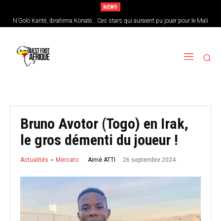
NEWS
N’Golo Kanté, Ibrahima Konaté… Ces stars qui auraient pu jouer pour le Mali
Sénégal : Patrick Vieira en pole position pour remplacer Pape Thiaw
Bruno Avotor (Togo) en Irak,
le gros démenti du joueur !
26 septembre 2024
Aimé ATTI
Actualités
Mercato