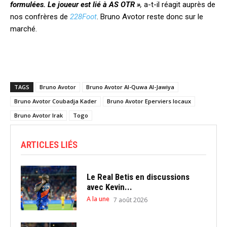
formulées. Le joueur est lié à AS OTR »
,
a-t-il réagit auprès de
nos confrères de
228Foot
. Bruno Avotor reste donc sur le
marché.
TAGS
Bruno Avotor
Bruno Avotor Al-Quwa Al-Jawiya
Bruno Avotor Coubadja Kader
Bruno Avotor Eperviers locaux
Bruno Avotor Irak
Togo
ARTICLES LIÉS
Le Real Betis en discussions
avec Kevin...
A la une
7 août 2026