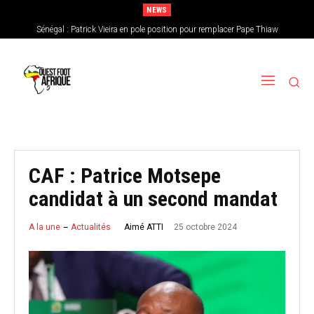
NEWS
Sénégal : Patrick Vieira en pole position pour remplacer Pape Thiaw
CAN féminine 2026 : le Nigeria en favori, le Burkina Faso en outsider…Les
chances de l’Afrique de l’Ouest
CAF : Patrice Motsepe
candidat à un second mandat
25 octobre 2024
Aimé ATTI
A la une
Actualités