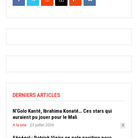
DERNIERS ARTICLES
N’Golo Kanté, Ibrahima Konaté… Ces stars qui
auraient pu jouer pour le Mali
A la une
23 juillet 2026
0
Sénégal : Patrick Vieira en pole position pour