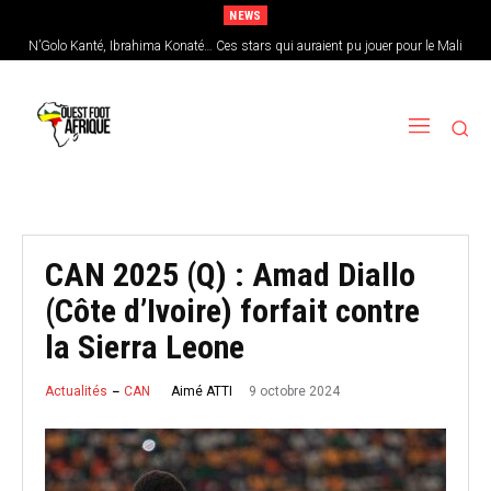
NEWS
N’Golo Kanté, Ibrahima Konaté… Ces stars qui auraient pu jouer pour le Mali
Sénégal : Patrick Vieira en pole position pour remplacer Pape Thiaw
CAN 2025 (Q) : Amad Diallo
(Côte d’Ivoire) forfait contre
la Sierra Leone
9 octobre 2024
Aimé ATTI
Actualités
CAN