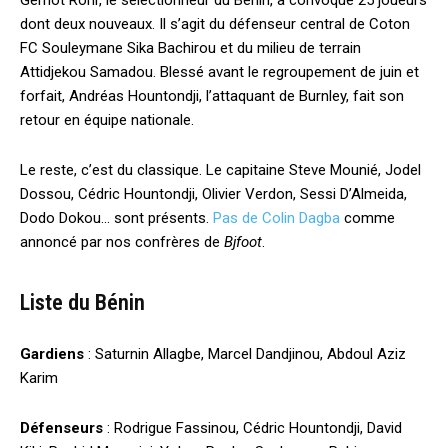
Gernot Rohr, le sélectionneur du Bénin, a convoqué 25 joueurs
dont deux nouveaux. Il s’agit du défenseur central de Coton
FC Souleymane Sika Bachirou et du milieu de terrain
Attidjekou Samadou. Blessé avant le regroupement de juin et
forfait, Andréas Hountondji, l’attaquant de Burnley, fait son
retour en équipe nationale.
Le reste, c’est du classique. Le capitaine Steve Mounié, Jodel
Dossou, Cédric Hountondji, Olivier Verdon, Sessi D’Almeida,
Dodo Dokou… sont présents.
Pas de Colin Dagba
comme
annoncé par nos confrères de
Bjfoot
.
Liste du Bénin
Gardiens
: Saturnin Allagbe, Marcel Dandjinou, Abdoul Aziz
Karim
Défenseurs
: Rodrigue Fassinou, Cédric Hountondji, David