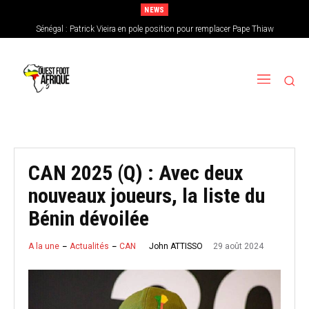
NEWS
Sénégal : Patrick Vieira en pole position pour remplacer Pape Thiaw
CAN féminine 2026 : le Nigeria en favori, le Burkina Faso en outsider…Les
chances de l’Afrique de l’Ouest
CAN 2025 (Q) : Avec deux
nouveaux joueurs, la liste du
Bénin dévoilée
29 août 2024
John ATTISSO
A la une
Actualités
CAN