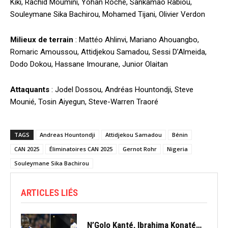
Kiki, Rachid Moumini, Yohan Roche, Sankamao Rabiou,
Souleymane Sika Bachirou, Mohamed Tijani, Olivier Verdon
Milieux de terrain
: Mattéo Ahlinvi, Mariano Ahouangbo,
Romaric Amoussou, Attidjekou Samadou, Sessi D’Almeida,
Dodo Dokou, Hassane Imourane, Junior Olaitan
Attaquants
: Jodel Dossou, Andréas Hountondji, Steve
Mounié, Tosin Aiyegun, Steve-Warren Traoré
TAGS
Andreas Hountondji
Attidjekou Samadou
Bénin
CAN 2025
Éliminatoires CAN 2025
Gernot Rohr
Nigeria
Souleymane Sika Bachirou
ARTICLES LIÉS
N’Golo Kanté, Ibrahima Konaté…