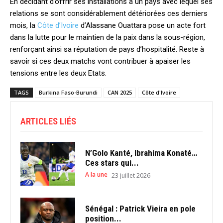
En décidant d’offrir ses installations à un pays avec lequel ses
relations se sont considérablement détériorées ces derniers
mois, la
Côte d’Ivoire
d’Alassane Ouattara pose un acte fort
dans la lutte pour le maintien de la paix dans la sous-région,
renforçant ainsi sa réputation de pays d’hospitalité. Reste à
savoir si ces deux matchs vont contribuer à apaiser les
tensions entre les deux Etats.
TAGS
Burkina Faso-Burundi
CAN 2025
Côte d'Ivoire
ARTICLES LIÉS
N’Golo Kanté, Ibrahima Konaté…
Ces stars qui...
A la une
23 juillet 2026
Sénégal : Patrick Vieira en pole
position...