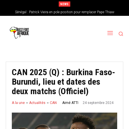
NEWS
Sénégal : Patrick Vieira en pole position pour remplacer Pape Thiaw
CAN féminine 2026 : le Nigeria en favori, le Burkina Faso en outsider…Les
chances de l’Afrique de l’Ouest
CAN 2025 (Q) : Burkina Faso-
Burundi, lieu et dates des
deux matchs (Officiel)
24 septembre 2024
Aimé ATTI
A la une
Actualités
CAN