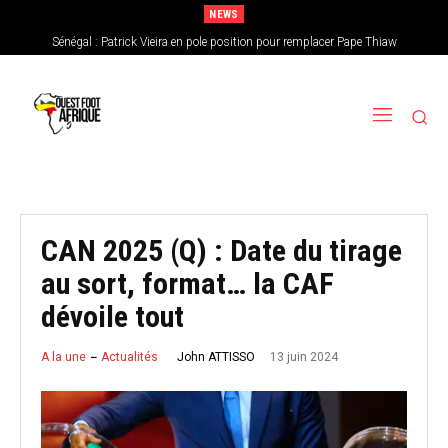
NEWS
Sénégal : Patrick Vieira en pole position pour remplacer Pape Thiaw
CAN féminine 2026 : le Nigeria en favori, le Burkina Faso en outsider…Les
chances de l’Afrique de l’Ouest
CAN 2025 (Q) : Date du tirage
au sort, format… la CAF
dévoile tout
13 juin 2024
John ATTISSO
A la une
Actualités