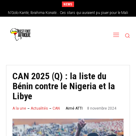
NEWS
N’Golo Kanté, Ibrahima Konaté… Ces stars qui auraient pu jouer pour le Mali
Sénégal : Patrick Vieira en pole position pour remplacer Pape Thiaw
CAN 2025 (Q) : la liste du
Bénin contre le Nigeria et la
Libye
8 novembre 2024
Aimé ATTI
A la une
Actualités
CAN