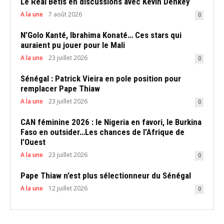
Le Real Betis en discussions avec Kevin Denkey
A la une
7 août 2026
0
N’Golo Kanté, Ibrahima Konaté… Ces stars qui
auraient pu jouer pour le Mali
A la une
23 juillet 2026
0
Sénégal : Patrick Vieira en pole position pour
remplacer Pape Thiaw
A la une
23 juillet 2026
0
CAN féminine 2026 : le Nigeria en favori, le Burkina
Faso en outsider…Les chances de l’Afrique de
l’Ouest
A la une
23 juillet 2026
0
Pape Thiaw n’est plus sélectionneur du Sénégal
A la une
12 juillet 2026
0