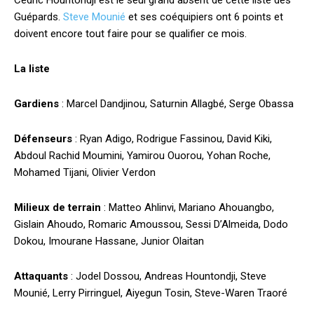
Cédric Hountondji est le seul grand absent de cette liste des
Guépards.
Steve Mounié
et ses coéquipiers ont 6 points et
doivent encore tout faire pour se qualifier ce mois.
La liste
Gardiens
: Marcel Dandjinou, Saturnin Allagbé, Serge Obassa
Défenseurs
: Ryan Adigo, Rodrigue Fassinou, David Kiki,
Abdoul Rachid Moumini, Yamirou Ouorou, Yohan Roche,
Mohamed Tijani, Olivier Verdon
Milieux de terrain
: Matteo Ahlinvi, Mariano Ahouangbo,
Gislain Ahoudo, Romaric Amoussou, Sessi D’Almeida, Dodo
Dokou, Imourane Hassane, Junior Olaitan
Attaquants
: Jodel Dossou, Andreas Hountondji, Steve
Mounié, Lerry Pirringuel, Aiyegun Tosin, Steve-Waren Traoré