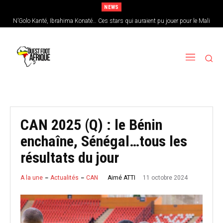
NEWS
N’Golo Kanté, Ibrahima Konaté… Ces stars qui auraient pu jouer pour le Mali
Sénégal : Patrick Vieira en pole position pour remplacer Pape Thiaw
CAN 2025 (Q) : le Bénin
enchaîne, Sénégal…tous les
résultats du jour
11 octobre 2024
Aimé ATTI
A la une
Actualités
CAN