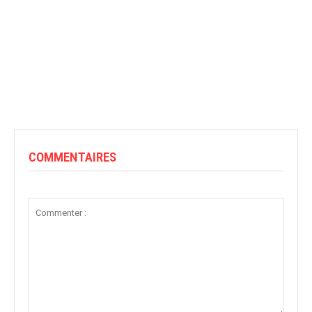
COMMENTAIRES