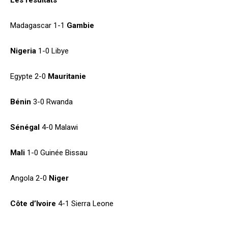
Les résultats
Madagascar 1-1
Gambie
Nigeria
1-0 Libye
Egypte 2-0
Mauritanie
Bénin
3-0 Rwanda
Sénégal
4-0 Malawi
Mali
1-0 Guinée Bissau
Angola 2-0
Niger
Côte d’Ivoire
4-1 Sierra Leone