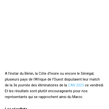
A l’instar du Bénin, la Côte d’Ivoire ou encore le Sénégal,
plusieurs pays de l’Afrique de l’Ouest disputaient leur match
de la 3e journée des éliminatoires de la
CAN 2025
ce vendredi.
Et les résultats sont plutôt encourageants pour nos
représentants qui se rapprochent ainsi du Maroc.