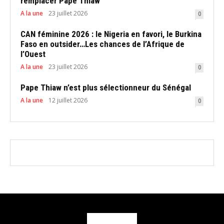
remplacer Pape Thiaw
A la une
23 juillet 2026
0
CAN féminine 2026 : le Nigeria en favori, le Burkina
Faso en outsider…Les chances de l’Afrique de
l’Ouest
A la une
23 juillet 2026
0
Pape Thiaw n’est plus sélectionneur du Sénégal
A la une
12 juillet 2026
0