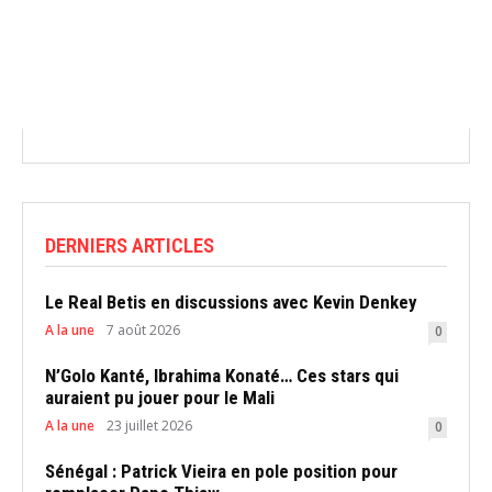
DERNIERS ARTICLES
Le Real Betis en discussions avec Kevin Denkey
A la une
7 août 2026
0
N’Golo Kanté, Ibrahima Konaté… Ces stars qui
auraient pu jouer pour le Mali
A la une
23 juillet 2026
0
Sénégal : Patrick Vieira en pole position pour