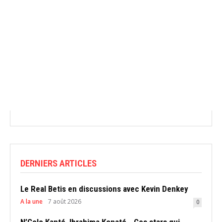
DERNIERS ARTICLES
Le Real Betis en discussions avec Kevin Denkey
A la une
7 août 2026
0
N’Golo Kanté, Ibrahima Konaté… Ces stars qui