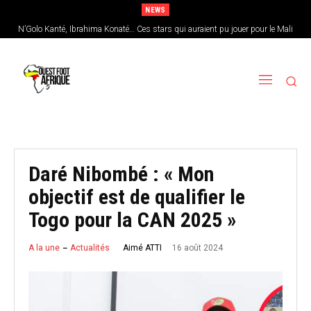
NEWS
N’Golo Kanté, Ibrahima Konaté… Ces stars qui auraient pu jouer pour le Mali
Sénégal : Patrick Vieira en pole position pour remplacer Pape Thiaw
Daré Nibombé : « Mon
objectif est de qualifier le
Togo pour la CAN 2025 »
16 août 2024
Aimé ATTI
A la une
Actualités