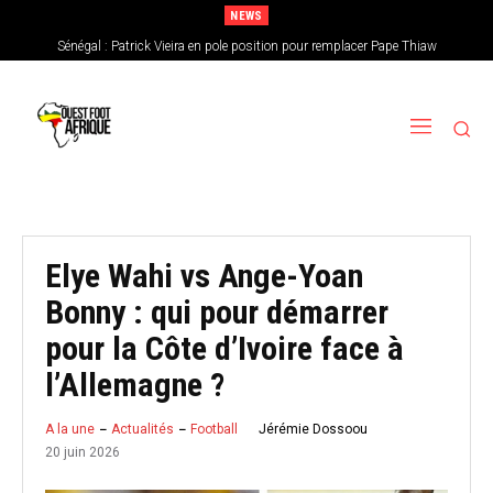
NEWS
Sénégal : Patrick Vieira en pole position pour remplacer Pape Thiaw
CAN féminine 2026 : le Nigeria en favori, le Burkina Faso en outsider…Les
chances de l’Afrique de l’Ouest
Elye Wahi vs Ange-Yoan
Bonny : qui pour démarrer
pour la Côte d’Ivoire face à
l’Allemagne ?
Jérémie Dossoou
A la une
Actualités
Football
20 juin 2026