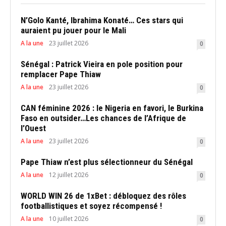
N’Golo Kanté, Ibrahima Konaté… Ces stars qui
auraient pu jouer pour le Mali
A la une
23 juillet 2026
0
Sénégal : Patrick Vieira en pole position pour
remplacer Pape Thiaw
A la une
23 juillet 2026
0
CAN féminine 2026 : le Nigeria en favori, le Burkina
Faso en outsider…Les chances de l’Afrique de
l’Ouest
A la une
23 juillet 2026
0
Pape Thiaw n’est plus sélectionneur du Sénégal
A la une
12 juillet 2026
0
WORLD WIN 26 de 1xBet : débloquez des rôles
footballistiques et soyez récompensé !
A la une
10 juillet 2026
0