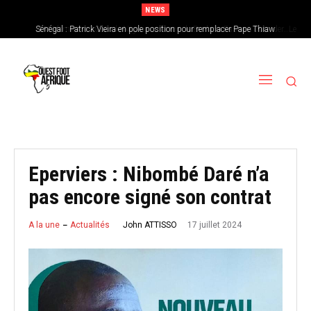
NEWS
Sénégal : Patrick Vieira en pole position pour remplacer Pape Thiaw
CAN féminine 2026 : le Nigeria en favori, le Burkina Faso en outsider…Les
chances de l’Afrique de l’Ouest
Eperviers : Nibombé Daré n’a
pas encore signé son contrat
17 juillet 2024
John ATTISSO
A la une
Actualités