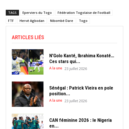
TAGS
Eperviers du Togo
Fédération Togolaise de Football
FTF
Hervé Agbodan
Nibombé Dare
Togo
ARTICLES LIÉS
N’Golo Kanté, Ibrahima Konaté…
Ces stars qui...
A la une
23 juillet 2026
Sénégal : Patrick Vieira en pole
position...
A la une
23 juillet 2026
CAN féminine 2026 : le Nigeria
en...