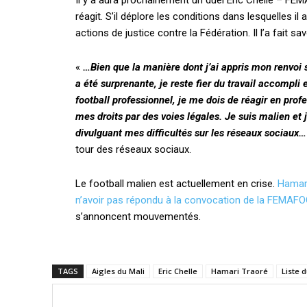
Il y a aura prochainement un duel Eric Chelle – FEM
réagit. S’il déplore les conditions dans lesquelles il 
actions de justice contre la Fédération. Il l’a fait s
«
…Bien que la manière dont j’ai appris mon renvoi
a été surprenante, je reste fier du travail accompli e
football professionnel, je me dois de réagir en profe
mes droits par des voies légales. Je suis malien et
divulguant mes difficultés sur les réseaux sociaux…
tour des réseaux sociaux.
Le football malien est actuellement en crise.
Hamari
n’avoir pas répondu à la convocation de la FEMAF
s’annoncent mouvementés.
TAGS
Aigles du Mali
Eric Chelle
Hamari Traoré
Liste 