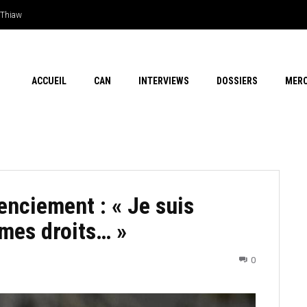
 Thiaw
 en outsider…Les chances de l’Afrique
ACCUEIL
CAN
INTERVIEWS
DOSSIERS
MER
enciement : « Je suis
 mes droits… »
0