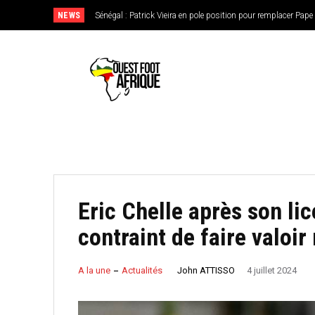
NEWS
Sénégal : Patrick Vieira en pole position pour remplacer Pape
CAN féminine 2026 : le Nigeria en favori, le Burkina Faso
de l’Ouest
Eric Chelle après son lic
contraint de faire valoir
John ATTISSO
A la une
Actualités
4 juillet 2024