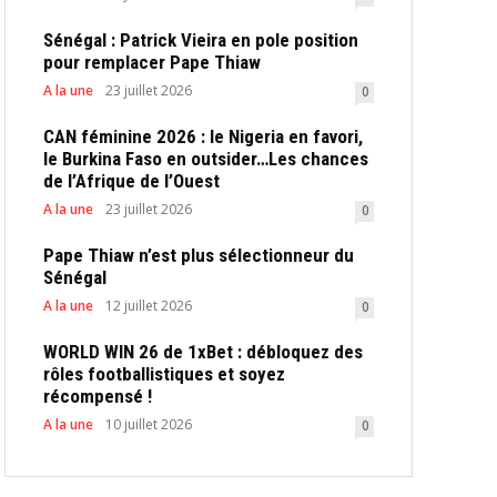
Sénégal : Patrick Vieira en pole position
pour remplacer Pape Thiaw
A la une
23 juillet 2026
0
CAN féminine 2026 : le Nigeria en favori,
le Burkina Faso en outsider…Les chances
de l’Afrique de l’Ouest
A la une
23 juillet 2026
0
Pape Thiaw n’est plus sélectionneur du
Sénégal
A la une
12 juillet 2026
0
WORLD WIN 26 de 1xBet : débloquez des
rôles footballistiques et soyez
récompensé !
A la une
10 juillet 2026
0