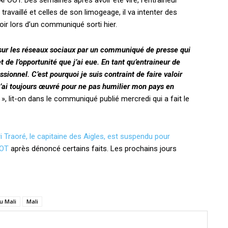
AFOOT. Des semaines après avoir été viré, l’entraineur
a travaillé et celles de son limogeage, il va intenter des
avoir lors d’un communiqué sorti hier.
 sur les réseaux sociaux par un communiqué de presse qui
t de l’opportunité que j’ai eue. En tant qu’entraineur de
ssionnel. C’est pourquoi je suis contraint de faire valoir
 j’ai toujours œuvré pour ne pas humilier mon pays en
», lit-on dans le communiqué publié mercredi qui a fait le
 Traoré, le capitaine des Aigles, est suspendu pour
OOT
après dénoncé certains faits. Les prochains jours
du Mali
Mali