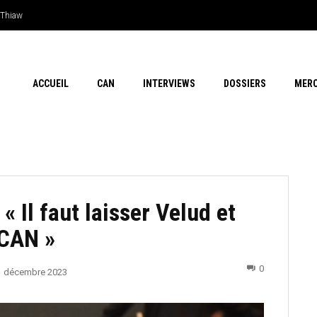
hiaw
n outsider…Les chances de l’Afrique
ACCUEIL
CAN
INTERVIEWS
DOSSIERS
MER
« Il faut laisser Velud et
 CAN »
0
1 décembre 2023