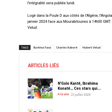
l’intégralité sera publiée lundi.
Logé dans la Poule D aux côtés de l’Algérie, l’Angol
janvier 2024 face aux Mourabitounes à 14h00 GMT. U
Velud.
TAGS
Burkina Faso
Charles Kaboré
Hubert Velud
ARTICLES LIÉS
N’Golo Kanté, Ibrahima
Konaté… Ces stars qui...
A la une
23 juillet 2026