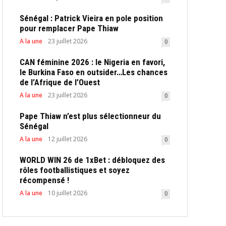
Sénégal : Patrick Vieira en pole position
pour remplacer Pape Thiaw
A la une
23 juillet 2026
0
CAN féminine 2026 : le Nigeria en favori,
le Burkina Faso en outsider…Les chances
de l’Afrique de l’Ouest
A la une
23 juillet 2026
0
Pape Thiaw n’est plus sélectionneur du
Sénégal
A la une
12 juillet 2026
0
WORLD WIN 26 de 1xBet : débloquez des
rôles footballistiques et soyez
récompensé !
A la une
10 juillet 2026
0