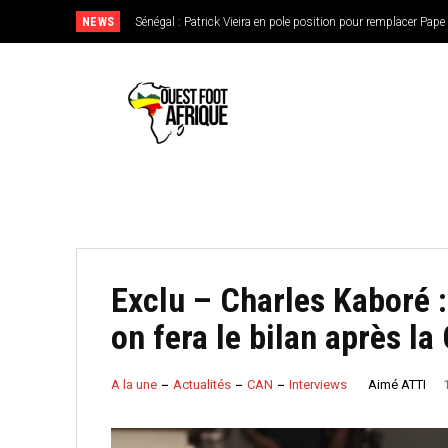
NEWS
Sénégal : Patrick Vieira en pole position pour remplacer Pape T
CAN féminine 2026 : le Nigeria en favori, le Burkina Faso e
de l’Ouest
Exclu – Charles Kaboré : 
on fera le bilan après la
Aimé ATTI
A la une
Actualités
CAN
Interviews