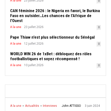
A la une
23 juillet 2026
0
CAN féminine 2026 : le Nigeria en favori, le Burkina
Faso en outsider…Les chances de l’Afrique de
l’Ouest
A la une
23 juillet 2026
0
Pape Thiaw n’est plus sélectionneur du Sénégal
A la une
12 juillet 2026
0
WORLD WIN 26 de 1xBet : débloquez des rôles
footballistiques et soyez récompensé !
A la une
10 juillet 2026
0
3 juin 2024
John ATTISSO
A la une
Actualités
Interviews