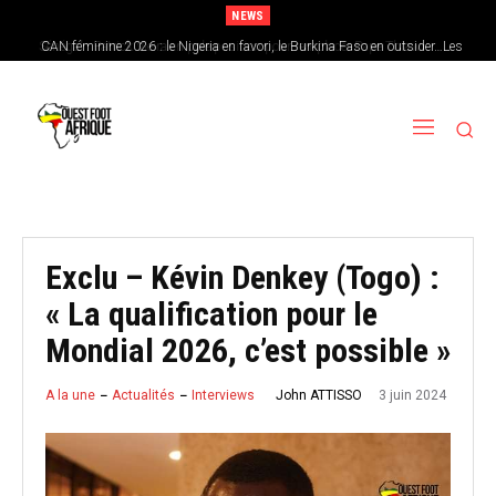
NEWS
CAN féminine 2026 : le Nigeria en favori, le Burkina Faso en outsider…Les
chances de l’Afrique de l’Ouest
Exclu – Kévin Denkey (Togo) :
« La qualification pour le
Mondial 2026, c’est possible »
3 juin 2024
John ATTISSO
A la une
Actualités
Interviews