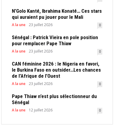
N’Golo Kanté, Ibrahima Konaté… Ces stars
qui auraient pu jouer pour le Mali
A la une
23 juillet 2026
0
Sénégal : Patrick Vieira en pole position
pour remplacer Pape Thiaw
A la une
23 juillet 2026
0
CAN féminine 2026 : le Nigeria en favori,
le Burkina Faso en outsider…Les chances
de l’Afrique de l’Ouest
A la une
23 juillet 2026
0
Pape Thiaw n’est plus sélectionneur du
Sénégal
A la une
12 juillet 2026
0