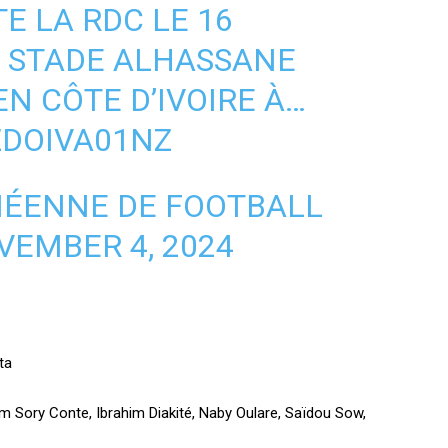
E LA RDC LE 16
 STADE ALHASSANE
N CÔTE D’IVOIRE À…
ZDOIVA01NZ
NÉENNE DE FOOTBALL
VEMBER 4, 2024
ta
im Sory Conte, Ibrahim Diakité, Naby Oulare, Saïdou Sow,