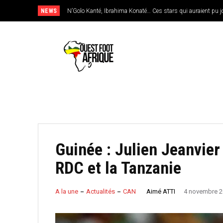
NEWS
N’Golo Kanté, Ibrahima Konaté… Ces stars qui auraient pu jouer
Sénégal : Patrick Vieira en pole position pour remplacer Pap
Guinée : Julien Jeanvier 
RDC et la Tanzanie
Aimé ATTI
A la une
Actualités
CAN
4 novembre 