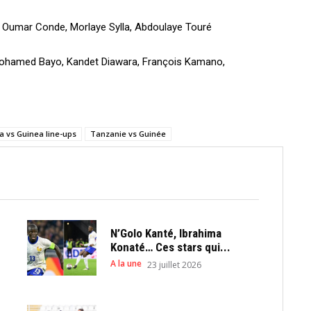
Oumar Conde, Morlaye Sylla, Abdoulaye Touré
Mohamed Bayo, Kandet Diawara, François Kamano,
a vs Guinea line-ups
Tanzanie vs Guinée
N’Golo Kanté, Ibrahima
Konaté… Ces stars qui...
A la une
23 juillet 2026