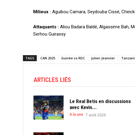
Milieux :
Aguibou Camara, Seydouba Cissé, Cheick 
Attaquants :
Aliou Badara Baldé, Algassime Bah, 
Serhou Guirassy
TAGS
CAN 2025
Guinée vs RDC
Julien Jeanvier
Tanzani
ARTICLES LIÉS
Le Real Betis en discussions
avec Kevin...
A la une
7 août 2026