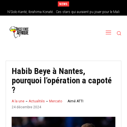
NEWS
N’Golo Kanté, Ibrahima Konaté… Ces stars qui auraient pu jouer pour le Mali
Sénégal : Patrick Vieira en pole position pour remplacer Pape Thiaw
Habib Beye à Nantes,
pourquoi l’opération a capoté
?
Aimé ATTI
A la une
Actualités
Mercato
24 décembre 2024